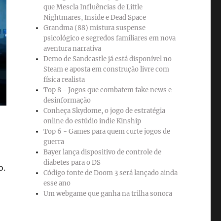
que Mescla Influências de Little
Nightmares, Inside e Dead Space
Grandma (88) mistura suspense
psicológico e segredos familiares em nova
aventura narrativa
Demo de Sandcastle já está disponível no
Steam e aposta em construção livre com
física realista
Top 8 - Jogos que combatem fake news e
desinformação
Conheça Skydome, o jogo de estratégia
online do estúdio indie Kinship
Top 6 - Games para quem curte jogos de
guerra
Bayer lança dispositivo de controle de
diabetes para o DS
o.
Código fonte de Doom 3 será lançado ainda
esse ano
Um webgame que ganha na trilha sonora