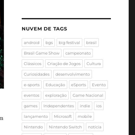
NUVEM DE TAGS
android
bgs
big festival
brasil
Brasil Game Show
campeonato
Clássicos
Criação de Jogos
Cultura
Curiosidades
desenvolvimento
e-sports
Educação
eSports
Evento
eventos
exploração
Game Nacional
games
Independentes
indie
ios
lançamento
Microsoft
mobile
om
Nintendo
Nintendo Switch
notícia