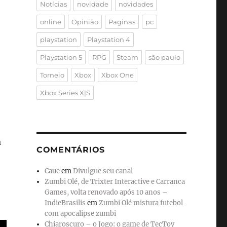
Notícias
novidade
novidades
online
Opinião
Paginas
pc
playstation
Playstation 4
Playstation 5
RPG
Steam
são paulo
Torneio
Xbox
Xbox One
Xbox Series X|S
,
a
COMENTÁRIOS
Caue
em
Divulgue seu canal
Zumbi Olé, de Trixter Interactive e Carranca
Games, volta renovado após 10 anos –
IndieBrasilis
em
Zumbi Olé mistura futebol
com apocalipse zumbi
Chiaroscuro – o Jogo: o game de TecToy