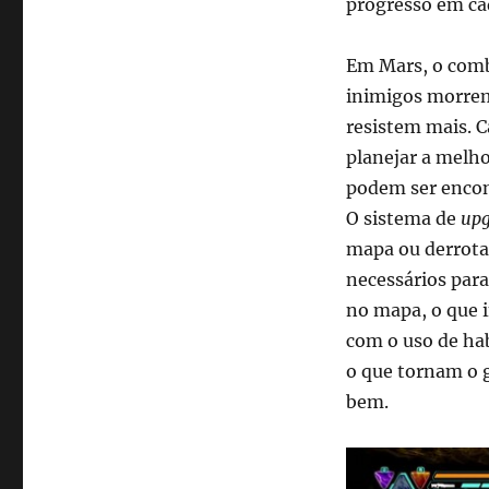
progresso em cad
as
dificuldades
Em Mars, o comba
de
desenvolver
inimigos morrem
jogos
resistem mais. C
planejar a melho
podem ser encon
O sistema de
up
mapa ou derrota
necessários para
no mapa, o que i
com o uso de ha
o que tornam o
bem.