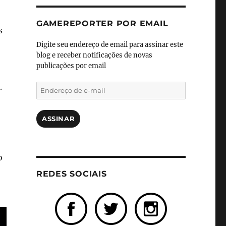
GAMEREPORTER POR EMAIL
s
Digite seu endereço de email para assinar este
blog e receber notificações de novas
publicações por email
.
Endereço
de
e-
mail
ASSINAR
o
REDES SOCIAIS