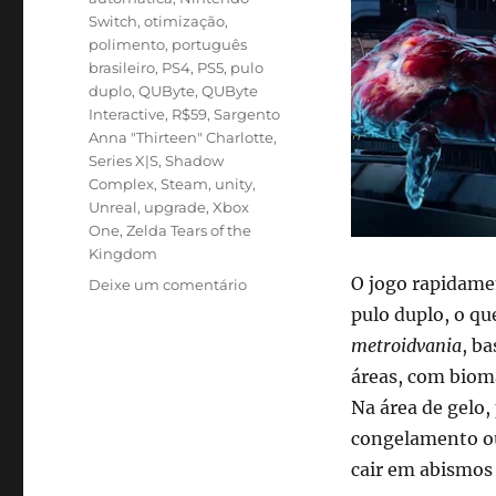
Switch
,
otimização
,
polimento
,
português
brasileiro
,
PS4
,
PS5
,
pulo
duplo
,
QUByte
,
QUByte
Interactive
,
R$59
,
Sargento
Anna "Thirteen" Charlotte
,
Series X|S
,
Shadow
Complex
,
Steam
,
unity
,
Unreal
,
upgrade
,
Xbox
One
,
Zelda Tears of the
Kingdom
O jogo rapidamen
em
Deixe um comentário
Review:
pulo duplo, o qu
Mars
metroidvania
, b
2120
áreas, com biom
é
um
Na área de gelo,
bom
congelamento ou
jogo,
cair em abismos 
mas
expõe