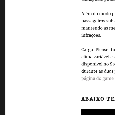
cargas
Além do modo pri
passageiros sub
mantendo as mes
infrações.
Cargo, Please! t
clima variável e
disponível no S
durante as duas 
página do game
ABAIXO TE