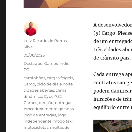
A desenvolvedor
(5) Cargo, Pleas
Autor
Luiz Ricardo de Barros
de um entregador
Silva
três cidades aber
Publicado
05/08/2026
de trânsito para
em
Categorias
Destaque
,
Games
,
Indie
,
PC
Cada entrega apr
Tags
caminhões
,
cargas frágeis
,
contratos são ge
Cargo
,
ciclo de dia e noite
,
cidades abertas
,
clima
podem danificar
dinâmico
,
Cyber752
infrações de trâ
Games
,
direção
,
entregas
equilíbrio entre
proceduralmente geradas
,
jogo de entregas
,
jogo
independente
,
modo táxi
,
motocicletas
,
multas de