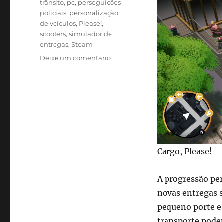
trânsito
,
pc
,
perseguições
policiais
,
personalização
de veículos
,
Please!
,
scooters
,
simulador de
entregas
,
Steam
em
Deixe um comentário
Cargo,
Please!
já
está
disponível
no
Steam
com
Cargo, Please!
foco
em
entregas,
A progressão per
perseguições
novas entregas 
e
gerenciamento
pequeno porte e
de
transporte podem