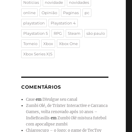
Notícias
novidade
novidades
online
Opinião
Paginas
pc
playstation
Playstation 4
Playstation 5
RPG
Steam
são paulo
Torneio
Xbox
Xbox One
Xbox Series X|S
COMENTÁRIOS
Caue
em
Divulgue seu canal
Zumbi Olé, de Trixter Interactive e Carranca
Games, volta renovado após 10 anos –
IndieBrasilis
em
Zumbi Olé mistura futebol
com apocalipse zumbi
Chiaroscuro – o Jogo: o game de TecToy