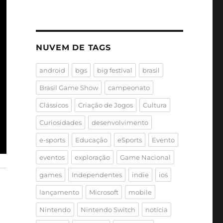
NUVEM DE TAGS
android
bgs
big festival
brasil
Brasil Game Show
campeonato
Clássicos
Criação de Jogos
Cultura
Curiosidades
desenvolvimento
e-sports
Educação
eSports
Evento
eventos
exploração
Game Nacional
games
Independentes
indie
ios
lançamento
Microsoft
mobile
Nintendo
Nintendo Switch
notícia