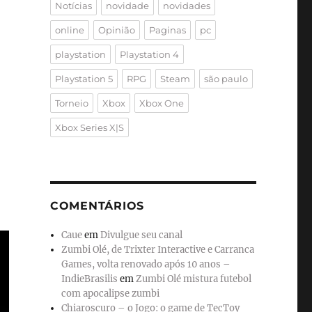
Notícias
novidade
novidades
online
Opinião
Paginas
pc
playstation
Playstation 4
Playstation 5
RPG
Steam
são paulo
Torneio
Xbox
Xbox One
Xbox Series X|S
COMENTÁRIOS
Caue
em
Divulgue seu canal
Zumbi Olé, de Trixter Interactive e Carranca
Games, volta renovado após 10 anos –
IndieBrasilis
em
Zumbi Olé mistura futebol
com apocalipse zumbi
Chiaroscuro – o Jogo: o game de TecToy