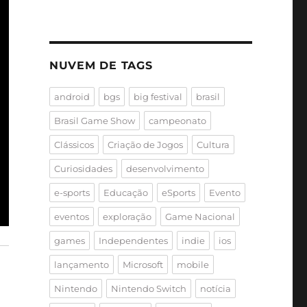
NUVEM DE TAGS
android
bgs
big festival
brasil
Brasil Game Show
campeonato
Clássicos
Criação de Jogos
Cultura
Curiosidades
desenvolvimento
e-sports
Educação
eSports
Evento
eventos
exploração
Game Nacional
games
Independentes
indie
ios
lançamento
Microsoft
mobile
Nintendo
Nintendo Switch
notícia