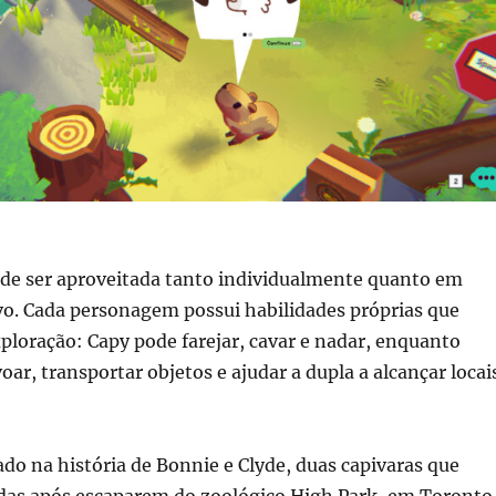
ode ser aproveitada tanto individualmente quanto em
o. Cada personagem possui habilidades próprias que
ploração: Capy pode farejar, cavar e nadar, enquanto
oar, transportar objetos e ajudar a dupla a alcançar locai
rado na história de Bonnie e Clyde, duas capivaras que
das após escaparem do zoológico High Park, em Toronto