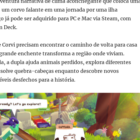
ventura narrativa de clima aconchegante que coloca um
e um corvo falante em uma jornada por uma ilha
go já pode ser adquirido para PC e Mac via Steam, com
m Deck.
 Corvi precisam encontrar o caminho de volta para casa
grande enchente transforma a região onde viviam.
a, a dupla ajuda animais perdidos, explora diferentes
 resolve quebra-cabeças enquanto descobre novos
veis desfechos para a história.