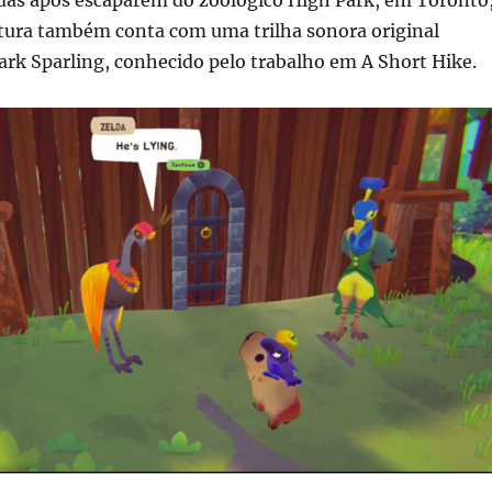
tura também conta com uma trilha sonora original
rk Sparling, conhecido pelo trabalho em A Short Hike.