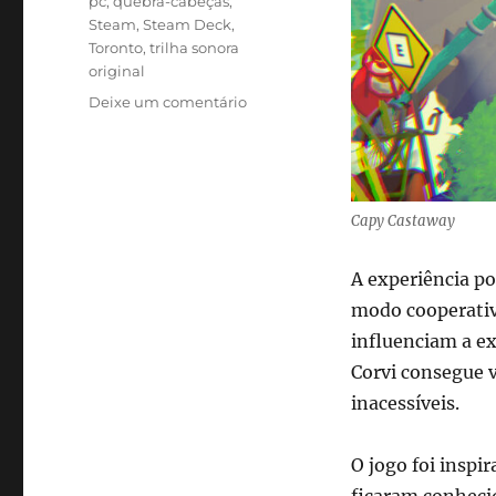
pc
,
quebra-cabeças
,
Steam
,
Steam Deck
,
Toronto
,
trilha sonora
original
em
Deixe um comentário
Capy
Castaway,
aventura
cozy
com
Capy Castaway
capivara
e
A experiência p
corvo,
modo cooperativ
já
está
influenciam a ex
disponível
Corvi consegue v
no
inacessíveis.
Steam
O jogo foi inspi
ficaram conheci