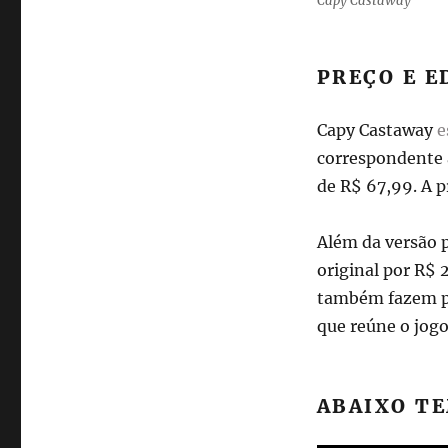
Capy Castaway
PREÇO E E
Capy Castaway
e
correspondente 
de R$ 67,99. A 
Além da versão p
original por R$ 
também fazem pa
que reúne o jogo
ABAIXO TE