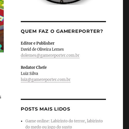
QUEM FAZ O GAMEREPORTER?
Editor e Publisher
David de Oliveira Lemes
dolemes@gamereporter.com.br
Redator Chefe
Luiz Silva
luiz@gamereporter.com.br
s
POSTS MAIS LIDOS
Game online: Labirinto do terror, labirinto
do medo ou jogo do susto
,