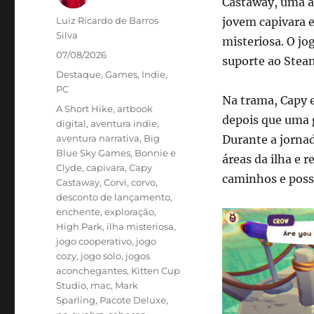
Castaway, uma a
Autor
Luiz Ricardo de Barros
jovem capivara 
Silva
misteriosa. O jo
Publicado
07/08/2026
suporte ao Stea
em
Categorias
Destaque
,
Games
,
Indie
,
PC
Na trama, Capy e
Tags
A Short Hike
,
artbook
depois que uma 
digital
,
aventura indie
,
aventura narrativa
,
Big
Durante a jornad
Blue Sky Games
,
Bonnie e
áreas da ilha e
Clyde
,
capivara
,
Capy
caminhos e possí
Castaway
,
Corvi
,
corvo
,
desconto de lançamento
,
enchente
,
exploração
,
High Park
,
ilha misteriosa
,
jogo cooperativo
,
jogo
cozy
,
jogo solo
,
jogos
aconchegantes
,
Kitten Cup
Studio
,
mac
,
Mark
Sparling
,
Pacote Deluxe
,