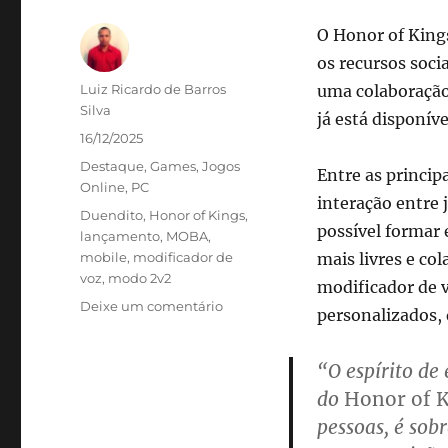
O Honor of King
os recursos soci
Autor
Luiz Ricardo de Barros
uma colaboração
Silva
já está disponív
Publicado
16/12/2025
em
Categorias
Destaque
,
Games
,
Jogos
Entre as princip
Online
,
PC
interação entre 
Tags
Duendito
,
Honor of Kings
,
possível formar 
lançamento
,
MOBA
,
mobile
,
modificador de
mais livres e co
voz
,
modo 2v2
modificador de 
em
Deixe um comentário
personalizados, 
Honor
of
“O espírito de
Kings
lança
do
Honor of 
atualização
pessoas, é so
focada