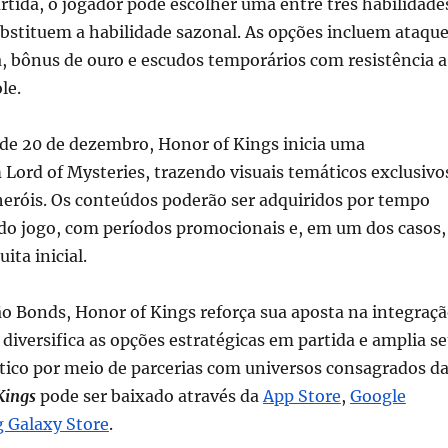
rtida, o jogador pode escolher uma entre três habilidade
ubstituem a habilidade sazonal. As opções incluem ataqu
, bônus de ouro e escudos temporários com resistência a
le.
r de 20 de dezembro, Honor of Kings inicia uma
Lord of Mysteries, trazendo visuais temáticos exclusivo
heróis. Os conteúdos poderão ser adquiridos por tempo
 do jogo, com períodos promocionais e, em um dos casos,
ita inicial.
o Bonds, Honor of Kings reforça sua aposta na integraç
 diversifica as opções estratégicas em partida e amplia s
ico por meio de parcerias com universos consagrados d
Kings
pode ser baixado através da
App Store
,
Google
 Galaxy Store
.