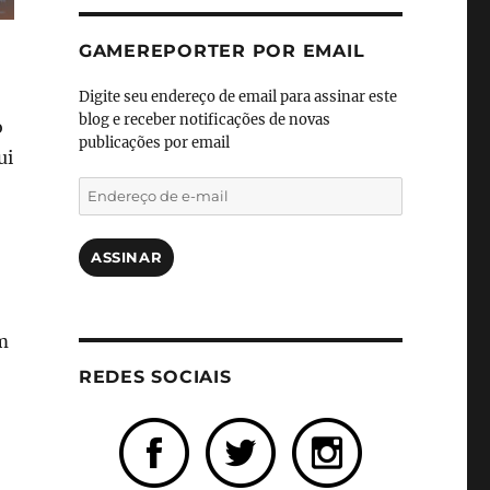
GAMEREPORTER POR EMAIL
Digite seu endereço de email para assinar este
blog e receber notificações de novas
o
publicações por email
ui
Endereço
de
e-
mail
ASSINAR
m
REDES SOCIAIS