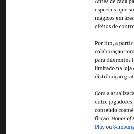
Antes de cada pa
especiais, que s
mágicos em área
efeitos de contro
Por fim, a parti
colaboração com 
para diferentes 
limitado na loja
distribuição gratu
Com a atualizaçã
entre jogadores,
conteúdo cosmét
ficção.
Honor of 
Play
ou
Samsung