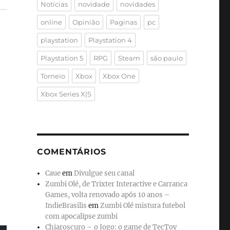
Notícias
novidade
novidades
online
Opinião
Paginas
pc
playstation
Playstation 4
Playstation 5
RPG
Steam
são paulo
Torneio
Xbox
Xbox One
Xbox Series X|S
COMENTÁRIOS
Caue
em
Divulgue seu canal
Zumbi Olé, de Trixter Interactive e Carranca
Games, volta renovado após 10 anos –
IndieBrasilis
em
Zumbi Olé mistura futebol
com apocalipse zumbi
Chiaroscuro – o Jogo: o game de TecToy