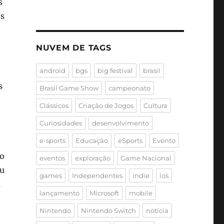
s
es
NUVEM DE TAGS
android
bgs
big festival
brasil
s
Brasil Game Show
campeonato
Clássicos
Criação de Jogos
Cultura
Curiosidades
desenvolvimento
e-sports
Educação
eSports
Evento
ão
eventos
exploração
Game Nacional
eu
games
Independentes
indie
ios
a
lançamento
Microsoft
mobile
Nintendo
Nintendo Switch
notícia