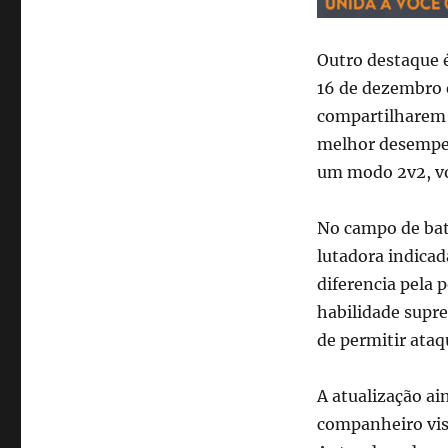
Outro destaque 
16 de dezembro e
compartilharem
melhor desempen
um modo 2v2, vol
No campo de bata
lutadora indicad
diferencia pela 
habilidade supr
de permitir ataq
A atualização ai
companheiro visu