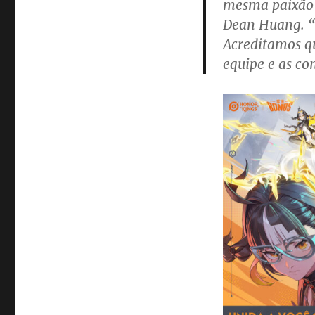
mesma paixão
em
interação
Dean Huang. “
social,
Acreditamos qu
novo
equipe e as c
herói
e
colaboração
com
Lord
of
Mysteries