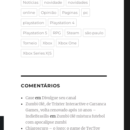
Notícias
novidade
novidades
online
Opinião
Paginas
pc
playstation
Playstation 4
Playstation 5
RPG
Steam
são paulo
Torneio
Xbox
Xbox One
Xbox Series X|S
COMENTÁRIOS
Caue
em
Divulgue seu canal
Zumbi Olé, de Trixter Interactive e Carranca
Games, volta renovado após 10 anos –
IndieBrasilis
em
Zumbi Olé mistura futebol
com apocalipse zumbi
Chiaroscuro – o Jogo: o game de TecToy