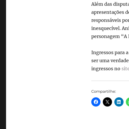
Além das disput
Janeiro
recebe
apresentações de
a
responsáveis po
final
inesquecível. An
do
Free
personagem “A P
Fire
World
Ingressos para a
Series
2024
ser uma verdadei
ingressos no
sit
Compartilhe: