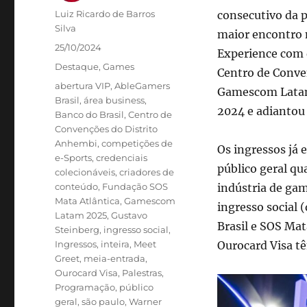
Autor
Luiz Ricardo de Barros
consecutivo da p
Silva
maior encontro 
Publicado
25/10/2024
Experience com d
em
Categorias
Destaque
,
Games
Centro de Conve
Tags
abertura VIP
,
AbleGamers
Gamescom Latam,
Brasil
,
área business
,
2024 e adiantou 
Banco do Brasil
,
Centro de
Convenções do Distrito
Anhembi
,
competições de
Os ingressos já 
e-Sports
,
credenciais
público geral qu
colecionáveis
,
criadores de
conteúdo
,
Fundação SOS
indústria de ga
Mata Atlântica
,
Gamescom
ingresso social
Latam 2025
,
Gustavo
Brasil e SOS Mat
Steinberg
,
ingresso social
,
Ingressos
,
inteira
,
Meet
Ourocard Visa t
Greet
,
meia-entrada
,
Ourocard Visa
,
Palestras
,
Programação
,
público
geral
,
são paulo
,
Warner