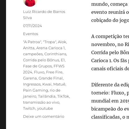
mundo, começa n
Autor
Luiz Ricardo de Barros
evento reunirá o
Silva
cobiçado do jogo
Publicado
07/11/2024
em
Categorias
Eventos
A competição ter
Tags
"A Patroa"
,
"Tropa"
,
Alok
,
novembro, no Rio
Anitta
,
Arena Carioca 1
,
Corrida pelo Bôn
campeões
,
Corinthians
,
Corrida pelo Bônus
,
E1
,
Carioca 1. Os fã
Fase de Grupos
,
FFWS
canais oficiais 
2024
,
Fluxo
,
Free Fire
,
Garena
,
Grande Final
,
Ingressos
,
Kwai
,
Matuê
,
Diferente da edi
Pain Gaming
,
rio de
torneio: Fluxo, 
janeiro
,
Tailândia
,
TikTok
,
mundial em 2019
transmissão ao vivo
,
Twitch
,
youtube
bicampeão do ev
em
Deixe um comentário
classificadas, o
Rio
de