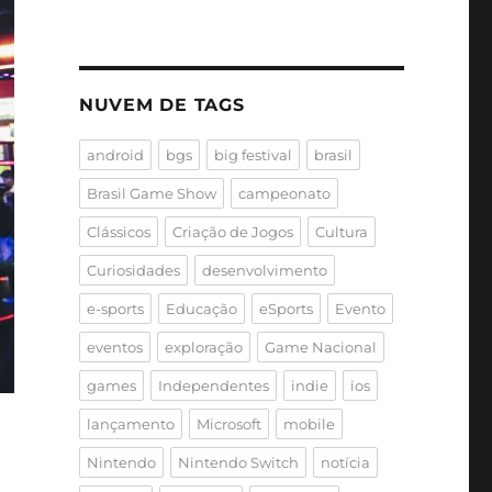
NUVEM DE TAGS
android
bgs
big festival
brasil
Brasil Game Show
campeonato
Clássicos
Criação de Jogos
Cultura
Curiosidades
desenvolvimento
e-sports
Educação
eSports
Evento
eventos
exploração
Game Nacional
games
Independentes
indie
ios
lançamento
Microsoft
mobile
Nintendo
Nintendo Switch
notícia