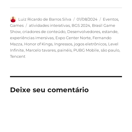
Autor
Publicado
Categorias
Luiz Ricardo de Barros Silva
01/08/2024
Eventos
,
em
Tags
Games
atividades interativas
,
BGS 2024
,
Brasil Game
Show
,
criadores de conteúdo
,
Desenvolvedores
,
estande
,
experiências imersivas
,
Expo Center Norte
,
Fernando
Mazza
,
Honor of Kings
,
Ingressos
,
jogos eletrônicos
,
Level
Infinite
,
Marcelo tavares
,
painéis
,
PUBG Mobile
,
são paulo
,
Tencent
Deixe seu comentário