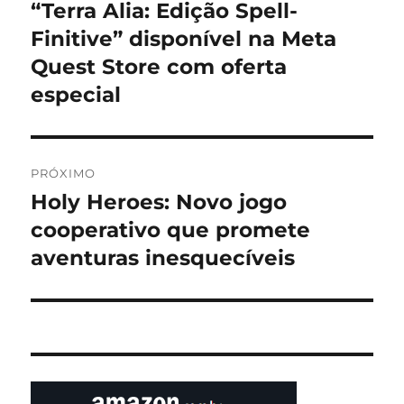
de
“Terra Alia: Edição Spell-
Post
anterior:
Finitive” disponível na Meta
Post
Quest Store com oferta
especial
PRÓXIMO
Holy Heroes: Novo jogo
Próximo
post:
cooperativo que promete
aventuras inesquecíveis