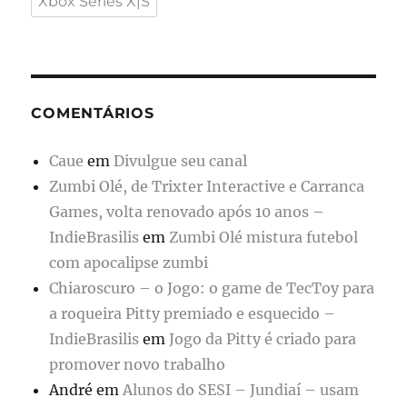
Xbox Series X|S
COMENTÁRIOS
Caue
em
Divulgue seu canal
Zumbi Olé, de Trixter Interactive e Carranca
Games, volta renovado após 10 anos –
IndieBrasilis
em
Zumbi Olé mistura futebol
com apocalipse zumbi
Chiaroscuro – o Jogo: o game de TecToy para
a roqueira Pitty premiado e esquecido –
IndieBrasilis
em
Jogo da Pitty é criado para
promover novo trabalho
André
em
Alunos do SESI – Jundiaí – usam