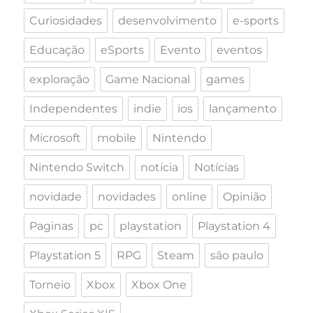
Curiosidades
desenvolvimento
e-sports
Educação
eSports
Evento
eventos
exploração
Game Nacional
games
Independentes
indie
ios
lançamento
Microsoft
mobile
Nintendo
Nintendo Switch
notícia
Notícias
novidade
novidades
online
Opinião
Paginas
pc
playstation
Playstation 4
Playstation 5
RPG
Steam
são paulo
Torneio
Xbox
Xbox One