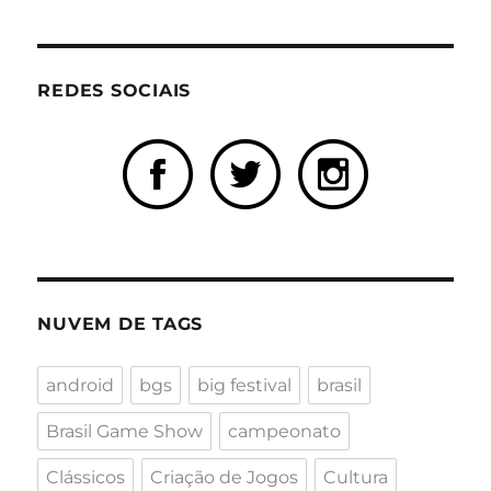
REDES SOCIAIS
NUVEM DE TAGS
android
bgs
big festival
brasil
Brasil Game Show
campeonato
Clássicos
Criação de Jogos
Cultura