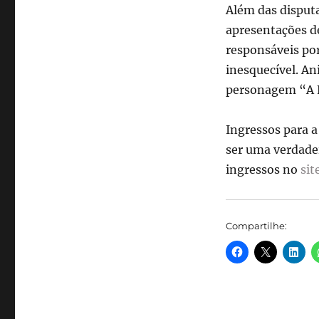
Além das disput
Janeiro
recebe
apresentações de
a
responsáveis po
final
inesquecível. An
do
Free
personagem “A P
Fire
World
Ingressos para a
Series
2024
ser uma verdadei
ingressos no
sit
Compartilhe: