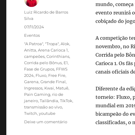
mundo, começa n
Autor
Luiz Ricardo de Barros
evento reunirá o
Silva
cobiçado do jogo
Publicado
07/11/2024
em
Categorias
Eventos
A competição ter
Tags
"A Patroa"
,
"Tropa"
,
Alok
,
novembro, no Rio
Anitta
,
Arena Carioca 1
,
Corrida pelo Bôn
campeões
,
Corinthians
,
Corrida pelo Bônus
,
E1
,
Carioca 1. Os fã
Fase de Grupos
,
FFWS
canais oficiais 
2024
,
Fluxo
,
Free Fire
,
Garena
,
Grande Final
,
Ingressos
,
Kwai
,
Matuê
,
Diferente da edi
Pain Gaming
,
rio de
torneio: Fluxo, 
janeiro
,
Tailândia
,
TikTok
,
mundial em 2019
transmissão ao vivo
,
Twitch
,
youtube
bicampeão do ev
em
Deixe um comentário
classificadas, o
Rio
de