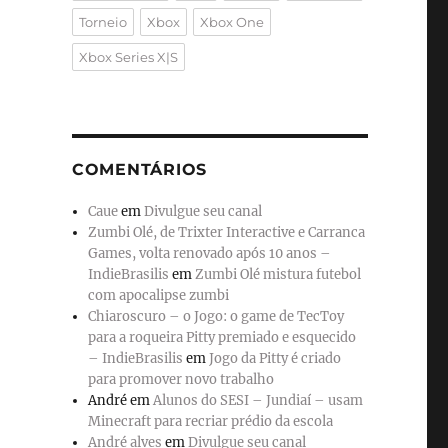
Torneio
Xbox
Xbox One
Xbox Series X|S
COMENTÁRIOS
Caue
em
Divulgue seu canal
Zumbi Olé, de Trixter Interactive e Carranca
Games, volta renovado após 10 anos –
IndieBrasilis
em
Zumbi Olé mistura futebol
com apocalipse zumbi
Chiaroscuro – o Jogo: o game de TecToy
para a roqueira Pitty premiado e esquecido
– IndieBrasilis
em
Jogo da Pitty é criado
para promover novo trabalho
André
em
Alunos do SESI – Jundiaí – usam
Minecraft para recriar prédio da escola
André alves
em
Divulgue seu canal