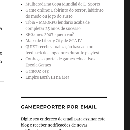
Mulherada na Copa Mundial de E-Sports
Game online: Labirinto do terror, labirinto
do medo ou jogo do susto
Tibia - MMORPG lendário acaba de
a
completar 25 anos de sucesso
SBGames 2007: quem vai?
Mapa de Liberty City de GTA IV
QUIET recebe atualização baseada no
e
feedback dos jogadores durante playtest
Conheça o portal de games educativos
os
Escola Games
GameOZ.org
Empire Earth III na área
GAMEREPORTER POR EMAIL
Digite seu endereço de email para assinar este
blog e receber notificações de novas