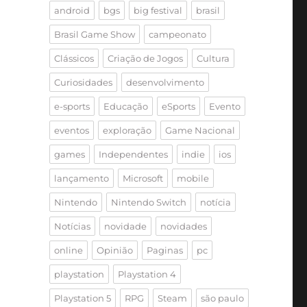
android
bgs
big festival
brasil
Brasil Game Show
campeonato
Clássicos
Criação de Jogos
Cultura
Curiosidades
desenvolvimento
e-sports
Educação
eSports
Evento
eventos
exploração
Game Nacional
games
Independentes
indie
ios
lançamento
Microsoft
mobile
Nintendo
Nintendo Switch
notícia
Notícias
novidade
novidades
online
Opinião
Paginas
pc
playstation
Playstation 4
Playstation 5
RPG
Steam
são paulo