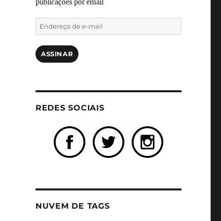
publicações por email
Endereço
de
e-
mail
ASSINAR
REDES SOCIAIS
NUVEM DE TAGS