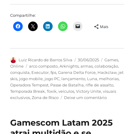
Compartilhe:
Mais
Autor
Publicado
Categorias
Luiz Ricardo de Barros Silva
30/06/2025
Games
,
em
Tags
Online
arco composto
,
Arknights
,
armas
,
colaboração
,
conquista
,
Executor
,
fps
,
Garena Delta Force
,
Hackclaw
,
jet
skis
,
jogo mobile
,
jogo PC
,
lançamento
,
Luna
,
melhorias
,
Operadora Tempest
,
Passe de Batalha
,
rifle de assalto
,
Temporada Break
,
Toxik
,
veículos
,
Victory Unite
,
visuais
em
exclusivos
,
Zona de Risco
Deixe um comentário
Garena
Delta
Force
Gamescom Latam 2025
lança
Temporada
atrai multidão e se