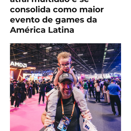
Break
consolida como maior
com
novidades
evento de games da
e
parceria
América Latina
inédita
com
Arknights