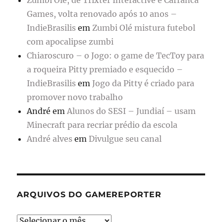
Zumbi Olé, de Trixter Interactive e Carranca
Games, volta renovado após 10 anos –
IndieBrasilis
em
Zumbi Olé mistura futebol
com apocalipse zumbi
Chiaroscuro – o Jogo: o game de TecToy para
a roqueira Pitty premiado e esquecido –
IndieBrasilis
em
Jogo da Pitty é criado para
promover novo trabalho
André
em
Alunos do SESI – Jundiaí – usam
Minecraft para recriar prédio da escola
André alves
em
Divulgue seu canal
ARQUIVOS DO GAMEREPORTER
Arquivos