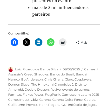
presentes no evento
mais de 2 mil influenciadores
parceiros
Compartilhe:
Mais
Autor
Publicado
Categorias
Tags
Luiz Ricardo de Barros Silva
09/05/2025
Games
em
Assassin's Creed Shadows
,
Banco do Brasil
,
Bandai
Namco
,
Bo Andersson
,
Chris Charla
,
Claro
,
Cosplayers
,
Demon Slayer The Hinokami Chronicles 2
,
Distrito
Anhembi
,
Double Dragon: Revive
,
evento de games
,
Famitsu
,
Flakes Power
,
FragPunk
,
Gamescom Latam 2025
,
GamesIndustry.biz
,
Garena
,
Garena Delta Force
,
Gaules
,
Guillaume Provost
,
Henk Rogers
,
IGN
,
Indústria de jogos
,