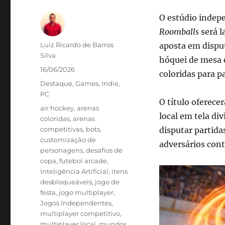
O estúdio indep
Roomballs
será l
Autor
Luiz Ricardo de Barros
aposta em dispu
Silva
hóquei de mesa 
Publicado
16/06/2026
coloridas para p
em
Categorias
Destaque
,
Games
,
Indie
,
PC
O título oferece
Tags
air hockey
,
arenas
local em tela di
coloridas
,
arenas
competitivas
,
bots
,
disputar partid
customização de
adversários contr
personagens
,
desafios de
copa
,
futebol arcade
,
Inteligência Artificial
,
itens
desbloqueáveis
,
jogo de
festa
,
jogo multiplayer
,
Jogos Independentes
,
multiplayer competitivo
,
multiplayer local
,
mundos