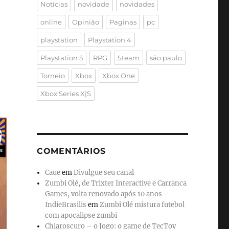
Notícias
novidade
novidades
online
Opinião
Paginas
pc
playstation
Playstation 4
Playstation 5
RPG
Steam
são paulo
Torneio
Xbox
Xbox One
Xbox Series X|S
COMENTÁRIOS
Caue
em
Divulgue seu canal
Zumbi Olé, de Trixter Interactive e Carranca
Games, volta renovado após 10 anos –
IndieBrasilis
em
Zumbi Olé mistura futebol
com apocalipse zumbi
Chiaroscuro – o Jogo: o game de TecToy