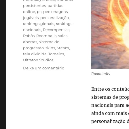
persistentes
,
partidas
online
,
pc
,
personagens
jogáveis
,
personalização
,
rankings globais
,
rankings
nacionais
,
Recompensas
,
Robôs
,
Roomballs
,
salas
abertas
,
sistema de
progressão
,
skins
,
Steam
,
tela dividida
,
Torneios
,
Ultraton Studios
em
Deixe um comentário
Roomballs
Roomballs
será
lançado
Entre os conteúd
para
sistemas de pro
PC
em
nacionais para 
agosto
ainda com mais d
com
personalização 
partidas
multiplayer