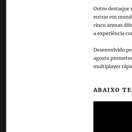
para
Outro destaque é
até
entrar em mundo
oito
jogadores
cinco arenas dif
a experiência co
Desenvolvido pe
agosto prometen
multiplayer rápi
ABAIXO TE