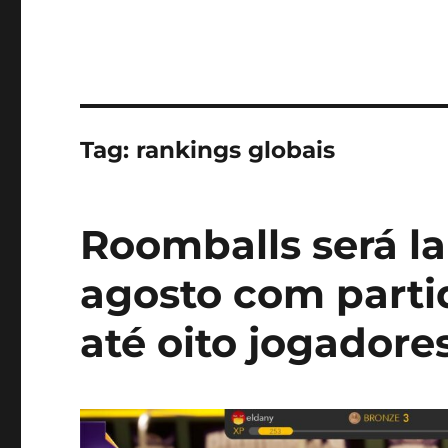
Tag:
rankings globais
Roomballs será l
agosto com parti
até oito jogadore