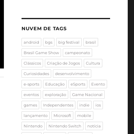
NUVEM DE TAGS
android
bgs
big festival
brasil
Brasil Game Show
campeonato
Clássicos
Criação de Jogos
Cultura
Curiosidades
desenvolvimento
e-sports
Educação
eSports
Evento
eventos
exploração
Game Nacional
games
Independentes
indie
ios
lançamento
Microsoft
mobile
Nintendo
Nintendo Switch
notícia