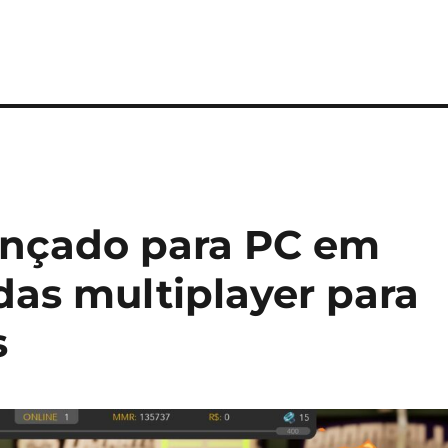
ançado para PC em
das multiplayer para
s