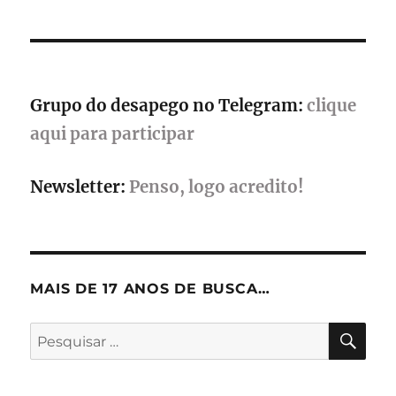
abril
com
foco
em
desafio
Grupo do desapego no Telegram:
clique
e
precisão
aqui para participar
Newsletter:
Penso, logo acredito!
MAIS DE 17 ANOS DE BUSCA…
PES
Pesquisar
por: