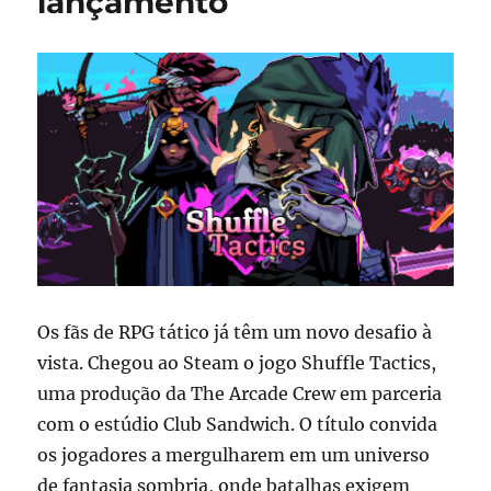
lançamento
o
Steam
Next
Fest
Os fãs de RPG tático já têm um novo desafio à
vista. Chegou ao Steam o jogo Shuffle Tactics,
uma produção da The Arcade Crew em parceria
com o estúdio Club Sandwich. O título convida
os jogadores a mergulharem em um universo
de fantasia sombria, onde batalhas exigem