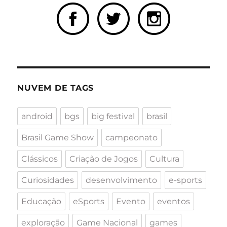
NUVEM DE TAGS
android
bgs
big festival
brasil
Brasil Game Show
campeonato
Clássicos
Criação de Jogos
Cultura
Curiosidades
desenvolvimento
e-sports
Educação
eSports
Evento
eventos
exploração
Game Nacional
games