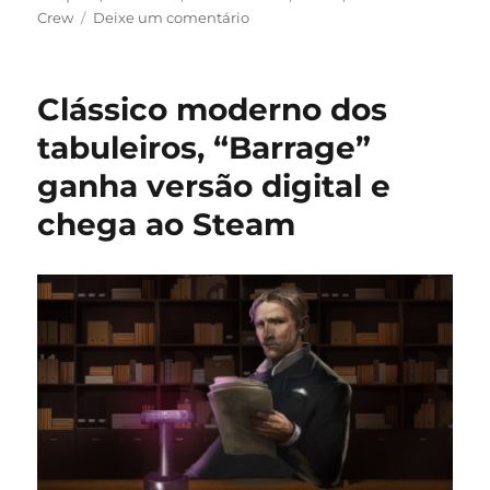
em
Crew
Deixe um comentário
Shuffle
Tactics
leva
Clássico moderno dos
combates
estratégicos
tabuleiros, “Barrage”
e
ganha versão digital e
fantasia
sombria
chega ao Steam
ao
Steam
com
desconto
de
lançamento