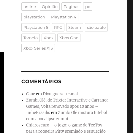
online
Opinião
Paginas
pc
playstation
Playstation 4
Playstation 5
RPG
Steam
são paulo
Torneio
Xbox
Xbox One
Xbox Series X|S
COMENTÁRIOS
Caue
em
Divulgue seu canal
Zumbi Olé, de Trixter Interactive e Carranca
Games, volta renovado após 10 anos –
IndieBrasilis
em
Zumbi Olé mistura futebol
com apocalipse zumbi
Chiaroscuro – o Jogo: o game de TecToy
para a roqueira Pitty premiado e esquecido