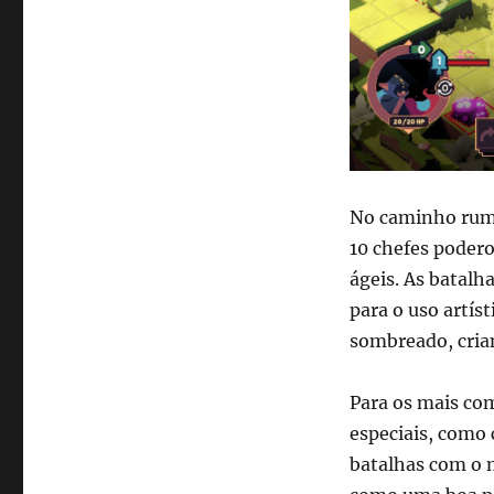
No caminho rumo 
10 chefes podero
ágeis. As batalh
para o uso artíst
sombreado, crian
Para os mais com
especiais, como
batalhas com o 