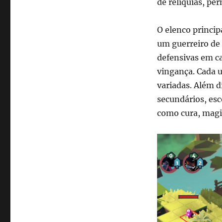
de relíquias, pe
O elenco princip
um guerreiro de
defensivas em c
vingança. Cada u
variadas. Além 
secundários, esc
como cura, magia