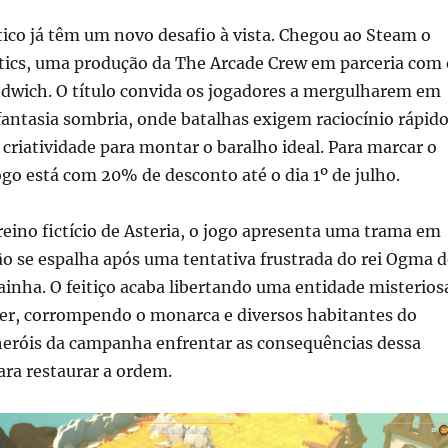
tico já têm um novo desafio à vista. Chegou ao Steam o
ctics, uma produção da The Arcade Crew em parceria com 
ndwich. O título convida os jogadores a mergulharem em
antasia sombria, onde batalhas exigem raciocínio rápido
 criatividade para montar o baralho ideal. Para marcar o
go está com 20% de desconto até o dia 1º de julho.
ino fictício de Asteria, o jogo apresenta uma trama em
o se espalha após uma tentativa frustrada do rei Ogma d
rainha. O feitiço acaba libertando uma entidade misterios
, corrompendo o monarca e diversos habitantes do
 heróis da campanha enfrentar as consequências dessa
para restaurar a ordem.