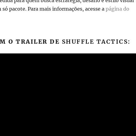
ida para quem busca estratégia, desafio e estilo visual
só pacote. Para mais informações, acesse a
página do
M O TRAILER DE
SHUFFLE TACTICS: