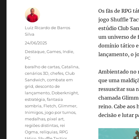
Os fãs de RPG tá
jogo Shuffle Ta
Autor
Luiz Ricardo de Barros
estúdio Club Sa
Silva
um universo de f
Publicado
24/06/2025
domínio tático e
em
Categorias
Destaque
,
Games
,
Indie
,
lançamento, o jo
PC
Tags
baralho de cartas
,
Catalina
,
Ambientado no re
cenários 3D
,
chefes
,
Club
Sandwich
,
combate em
que uma maldiçã
grid
,
desconto de
ressuscitar sua 
lançamento
,
Doberknight
,
chamada Glimmer
estratégia
,
fantasia
sombria
,
Fletch
,
Glimmer
,
reino. Cabe aos
Inimigos
,
jogo por turnos
,
decisão e lutar 
medalhas
,
pixel art
,
regiões distintas
,
rei
Ogma
,
relíquias
,
RPG
tático
,
Shuffle Tactics
,