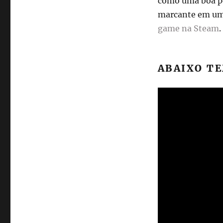
como uma boa ped
marcante em um 
game na Steam
.
ABAIXO TE