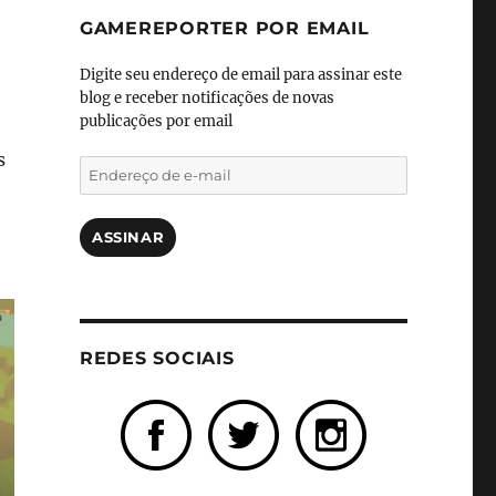
GAMEREPORTER POR EMAIL
Digite seu endereço de email para assinar este
blog e receber notificações de novas
publicações por email
s
Endereço
de
e-
mail
ASSINAR
REDES SOCIAIS