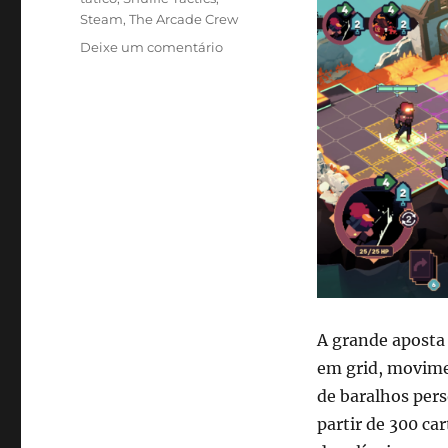
Steam
,
The Arcade Crew
em
Deixe um comentário
Shuffle
Tactics
leva
combates
estratégicos
e
fantasia
sombria
ao
Steam
com
desconto
de
A grande aposta 
lançamento
em grid, movime
de baralhos pers
partir de 300 ca