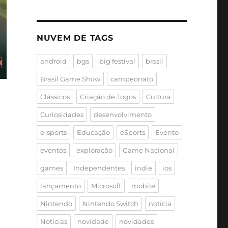
NUVEM DE TAGS
android
bgs
big festival
brasil
Brasil Game Show
campeonato
Clássicos
Criação de Jogos
Cultura
Curiosidades
desenvolvimento
e-sports
Educação
eSports
Evento
eventos
exploração
Game Nacional
games
Independentes
indie
ios
lançamento
Microsoft
mobile
Nintendo
Nintendo Switch
notícia
a
Notícias
novidade
novidades