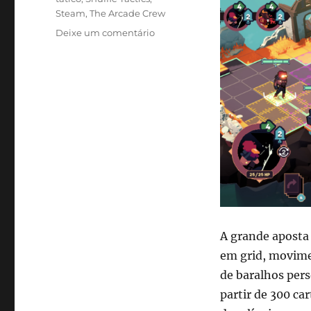
Steam
,
The Arcade Crew
em
Deixe um comentário
Shuffle
Tactics
leva
combates
estratégicos
e
fantasia
sombria
ao
Steam
com
desconto
de
A grande aposta 
lançamento
em grid, movime
de baralhos pers
partir de 300 ca