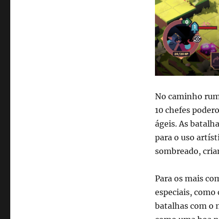
No caminho rumo 
10 chefes podero
ágeis. As batalh
para o uso artíst
sombreado, crian
Para os mais com
especiais, como
batalhas com o 