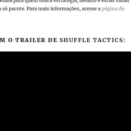
ida para quem busca estratégia, desafio e estilo visual
só pacote. Para mais informações, acesse a
página do
M O TRAILER DE
SHUFFLE TACTICS: