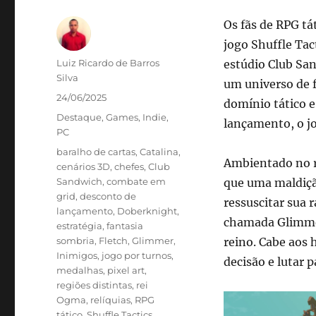
Os fãs de RPG tá
jogo Shuffle Ta
Autor
Luiz Ricardo de Barros
estúdio Club Sa
Silva
um universo de f
Publicado
24/06/2025
domínio tático e
em
Categorias
Destaque
,
Games
,
Indie
,
lançamento, o jo
PC
Tags
baralho de cartas
,
Catalina
,
Ambientado no re
cenários 3D
,
chefes
,
Club
Sandwich
,
combate em
que uma maldiçã
grid
,
desconto de
ressuscitar sua 
lançamento
,
Doberknight
,
chamada Glimmer
estratégia
,
fantasia
sombria
,
Fletch
,
Glimmer
,
reino. Cabe aos
Inimigos
,
jogo por turnos
,
decisão e lutar 
medalhas
,
pixel art
,
regiões distintas
,
rei
Ogma
,
relíquias
,
RPG
tático
,
Shuffle Tactics
,