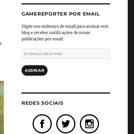
GAMEREPORTER POR EMAIL
Digite seu endereço de email para assinar este
blog e receber notificações de novas
publicações por email
s
Endereço
de
e-
mail
ASSINAR
REDES SOCIAIS