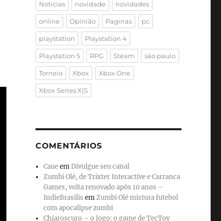
Notícias
novidade
novidades
online
Opinião
Paginas
pc
playstation
Playstation 4
Playstation 5
RPG
Steam
são paulo
Torneio
Xbox
Xbox One
Xbox Series X|S
COMENTÁRIOS
Caue
em
Divulgue seu canal
Zumbi Olé, de Trixter Interactive e Carranca
Games, volta renovado após 10 anos –
IndieBrasilis
em
Zumbi Olé mistura futebol
com apocalipse zumbi
Chiaroscuro – o Jogo: o game de TecToy