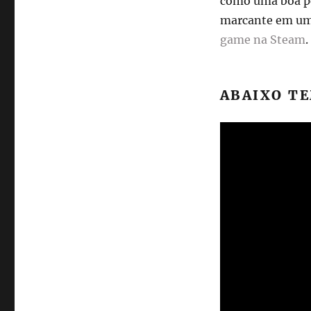
como uma boa ped
marcante em um 
game na Steam
.
ABAIXO TE