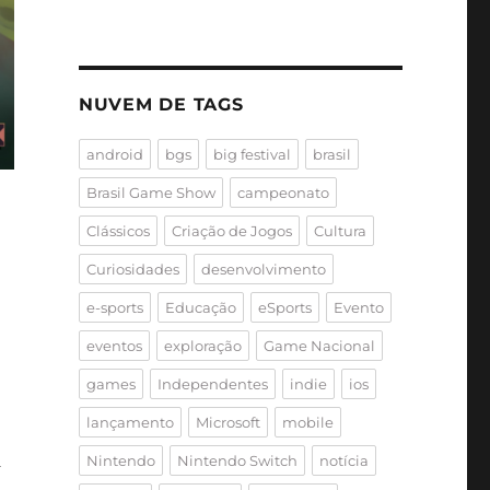
NUVEM DE TAGS
android
bgs
big festival
brasil
Brasil Game Show
campeonato
Clássicos
Criação de Jogos
Cultura
Curiosidades
desenvolvimento
e-sports
Educação
eSports
Evento
eventos
exploração
Game Nacional
games
Independentes
indie
ios
lançamento
Microsoft
mobile
a
Nintendo
Nintendo Switch
notícia