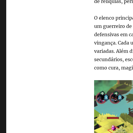
de relíquias, pe
O elenco princip
um guerreiro de
defensivas em c
vingança. Cada u
variadas. Além 
secundários, esc
como cura, magia