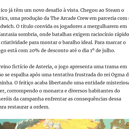
tico já têm um novo desafio à vista. Chegou ao Steam o
ctics, uma produção da The Arcade Crew em parceria com 
ndwich. O título convida os jogadores a mergulharem em
antasia sombria, onde batalhas exigem raciocínio rápido
 criatividade para montar o baralho ideal. Para marcar o
go está com 20% de desconto até o dia 1º de julho.
ino fictício de Asteria, o jogo apresenta uma trama em
o se espalha após uma tentativa frustrada do rei Ogma d
rainha. O feitiço acaba libertando uma entidade misterios
, corrompendo o monarca e diversos habitantes do
 heróis da campanha enfrentar as consequências dessa
para restaurar a ordem.