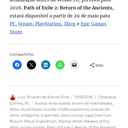
2026.
Path of Exile 2: Return of the Ancients
,
estará disponível a partir de 29 de maio para
PC
,
Steam
,
PlayStation
,
Xbox
e
Epic Games
Store
.
Compartilhe:
Mais
Autor
Publicado
Categorias
Luiz Ricardo de Barros Silva
11/05/2026
Destaque
,
em
Tags
Games
,
PC
Acesso Antecipado
,
árvore de habilidades
,
Atlas
,
atualização
,
builds
,
chefes supremos
,
criação de
itens
,
endgame
,
Expansão
,
itens únicos
,
ligas Delirium
Breach Ritual Expedition
,
Martial Artist
,
Masters of the
Atlas
,
novas classes
,
Path of Exile 2
,
Return of the Ancients
,