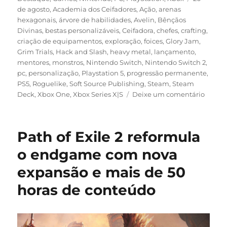
de agosto
,
Academia dos Ceifadores
,
Ação
,
arenas
hexagonais
,
árvore de habilidades
,
Avelin
,
Bênçãos
Divinas
,
bestas personalizáveis
,
Ceifadora
,
chefes
,
crafting
,
criação de equipamentos
,
exploração
,
foices
,
Glory Jam
,
Grim Trials
,
Hack and Slash
,
heavy metal
,
lançamento
,
mentores
,
monstros
,
Nintendo Switch
,
Nintendo Switch 2
,
pc
,
personalização
,
Playstation 5
,
progressão permanente
,
PS5
,
Roguelike
,
Soft Source Publishing
,
Steam
,
Steam
em
Deck
,
Xbox One
,
Xbox Series X|S
Deixe um comentário
Grim
Trials
será
Path of Exile 2 reformula
lança
em
o endgame com nova
20
expansão e mais de 50
de
agosto
horas de conteúdo
para
PC
e
consol