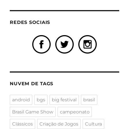
REDES SOCIAIS
NUVEM DE TAGS
android
bgs
big festival
brasil
Brasil Game Show
campeonato
Clássicos
Criação de Jogos
Cultura