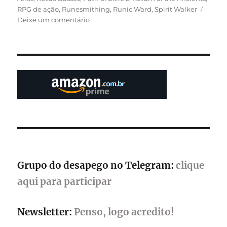
RPG de ação
,
Runesmithing
,
Runic Ward
,
Spirit Walker
em
Deixe um comentário
Path
of
Exile
2
reformula
o
endgame
com
nova
expansão
e
mais
de
Grupo do desapego no Telegram:
clique
50
horas
aqui para participar
de
conteúdo
Newsletter:
Penso, logo acredito!