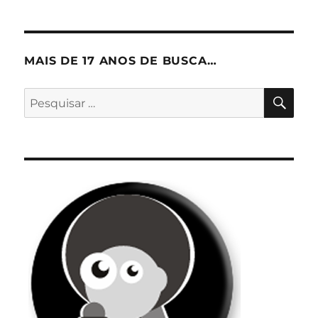
MAIS DE 17 ANOS DE BUSCA…
PES
Pesquisar
por: