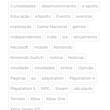
Curiosidades
desenvolvimento
e-sports
Educação
eSports
Evento
eventos
exploração
Game Nacional
games
Independentes
indie
ios
lançamento
Microsoft
mobile
Nintendo
Nintendo Switch
notícia
Notícias
novidade
novidades
online
Opinião
Paginas
pc
playstation
Playstation 4
Playstation 5
RPG
Steam
são paulo
Torneio
Xbox
Xbox One
Xbox Series X|S