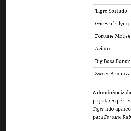
Tigre Sortudo
Gates of Olymp
Fortune Mouse
Aviator
Big Bass Bonan
Sweet Bonanza
A dominância d
populares perte
Tiger
não aparec
para
Fortune Rab