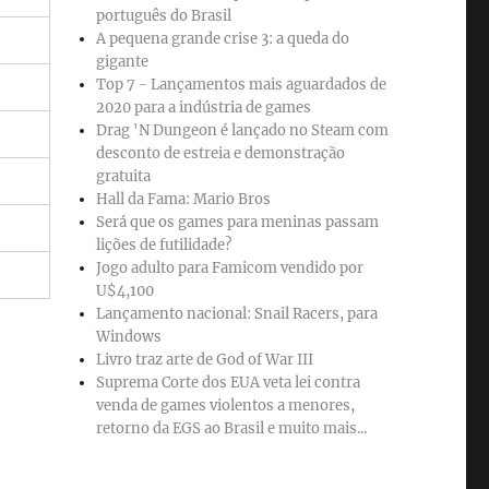
português do Brasil
A pequena grande crise 3: a queda do
gigante
Top 7 - Lançamentos mais aguardados de
2020 para a indústria de games
Drag 'N Dungeon é lançado no Steam com
desconto de estreia e demonstração
gratuita
Hall da Fama: Mario Bros
Será que os games para meninas passam
lições de futilidade?
Jogo adulto para Famicom vendido por
U$4,100
Lançamento nacional: Snail Racers, para
Windows
Livro traz arte de God of War III
Suprema Corte dos EUA veta lei contra
o
venda de games violentos a menores,
retorno da EGS ao Brasil e muito mais...