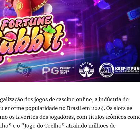
galização dos jogos de cassino online, a indústria do
u enorme popularidade no Brasil em 2024. Os slots se
mo os favoritos dos jogadores, com títulos icônicos com
inho” e o “Jogo do Coelho” atraindo milhões de