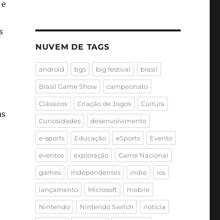
 e
s
NUVEM DE TAGS
android
bgs
big festival
brasil
Brasil Game Show
campeonato
Clássicos
Criação de Jogos
Cultura
as
Curiosidades
desenvolvimento
e-sports
Educação
eSports
Evento
eventos
exploração
Game Nacional
games
Independentes
indie
ios
lançamento
Microsoft
mobile
,
Nintendo
Nintendo Switch
notícia