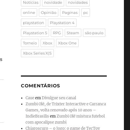
Notícias
novidade
novidades
online
Opinião
Paginas
pc
playstation
Playstation 4
Playstation 5
RPG
Steam
são paulo
Torneio
Xbox
Xbox One
Xbox Series X|S
s
COMENTÁRIOS
Caue
em
Divulgue seu canal
Zumbi Olé, de Trixter Interactive e Carranca
Games, volta renovado após 10 anos –
IndieBrasilis
em
Zumbi Olé mistura futebol
com apocalipse zumbi
Chiaroscuro – o Jogo: o game de TecToy