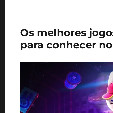
Os melhores jogo
para conhecer no