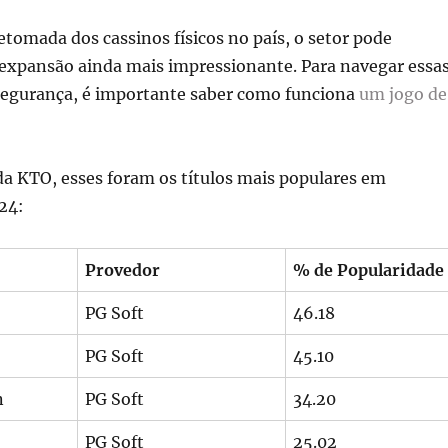
etomada dos cassinos físicos no país, o setor pode
expansão ainda mais impressionante. Para navegar essa
egurança, é importante saber como funciona
um jogo de
a KTO, esses foram os títulos mais populares em
24:
Provedor
% de Popularidade
PG Soft
46.18
PG Soft
45.10
n
PG Soft
34.20
PG Soft
25.02