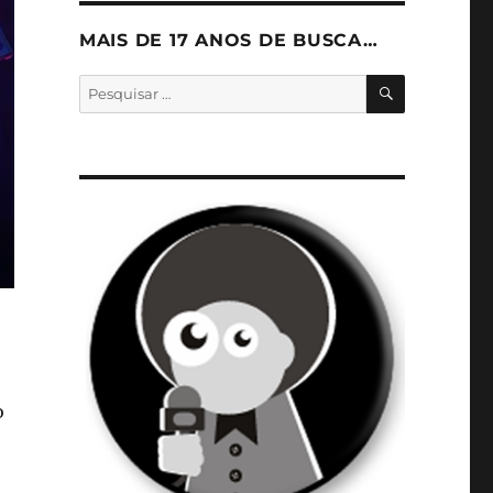
MAIS DE 17 ANOS DE BUSCA…
PESQUISA
Pesquisar
por:
o