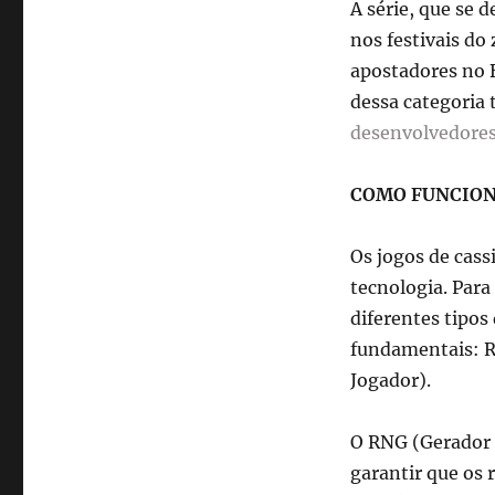
A série, que se 
nos festivais do
apostadores no B
dessa categoria
desenvolvedores
COMO FUNCIONA
Os jogos de cass
tecnologia. Para
diferentes tipo
fundamentais: R
Jogador).
O RNG (Gerador 
garantir que os 