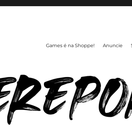
 Gamer
es e muito mais.
Games é na Shoppe!
Anuncie