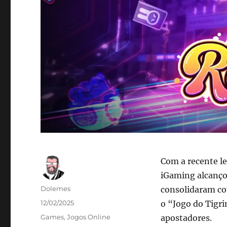
Com a recente le
iGaming alcanço
Autor
Dolemes
consolidaram co
Publicado
12/02/2025
o “Jogo do Tigr
em
Categorias
Games
,
Jogos Online
apostadores.