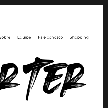
Sobre
Equipe
Fale conosco
Shopping