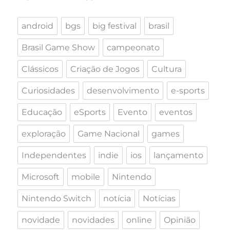
android
bgs
big festival
brasil
Brasil Game Show
campeonato
Clássicos
Criação de Jogos
Cultura
Curiosidades
desenvolvimento
e-sports
Educação
eSports
Evento
eventos
exploração
Game Nacional
games
Independentes
indie
ios
lançamento
Microsoft
mobile
Nintendo
Nintendo Switch
notícia
Notícias
novidade
novidades
online
Opinião