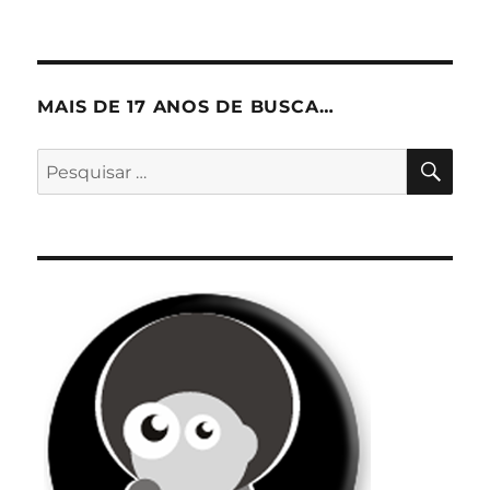
MAIS DE 17 ANOS DE BUSCA…
PES
Pesquisar
por: