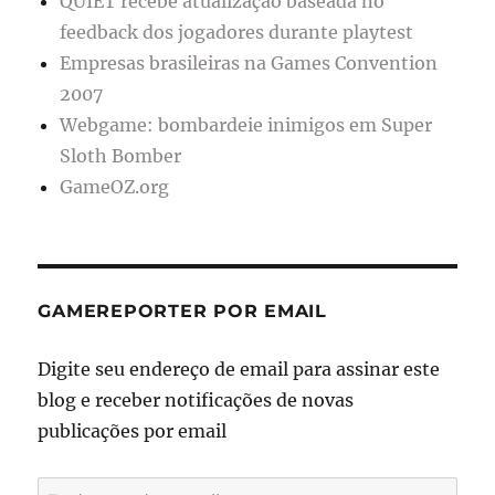
QUIET recebe atualização baseada no
feedback dos jogadores durante playtest
Empresas brasileiras na Games Convention
2007
Webgame: bombardeie inimigos em Super
Sloth Bomber
GameOZ.org
GAMEREPORTER POR EMAIL
Digite seu endereço de email para assinar este
blog e receber notificações de novas
publicações por email
Endereço