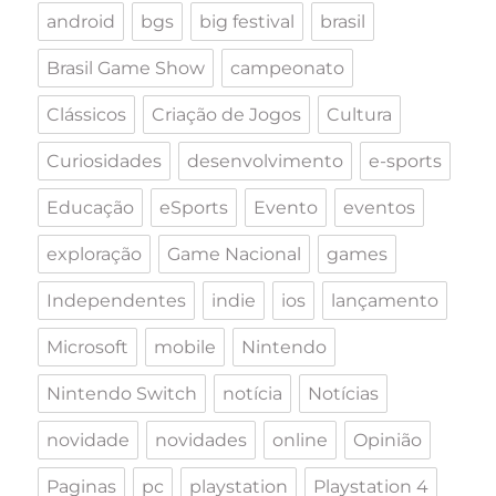
android
bgs
big festival
brasil
Brasil Game Show
campeonato
Clássicos
Criação de Jogos
Cultura
Curiosidades
desenvolvimento
e-sports
Educação
eSports
Evento
eventos
exploração
Game Nacional
games
Independentes
indie
ios
lançamento
Microsoft
mobile
Nintendo
Nintendo Switch
notícia
Notícias
novidade
novidades
online
Opinião
Paginas
pc
playstation
Playstation 4