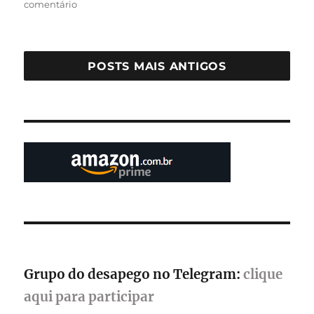
em
comentário
Estúdio
Tom
Atum
lança
POSTS MAIS ANTIGOS
beta
de
Greedy
Guns,
uma
aventura
metroidvania
Grupo do desapego no Telegram:
clique
aqui para participar