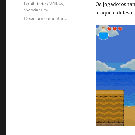
habilidades
,
Willow
,
Os jogadores ta
Wonder Boy
ataque e defesa,
em
Deixe um comentário
Dinopunk:
aventura
jurássica
mistura
ação
e
surfe
em
jogo
de
plataforma
2D