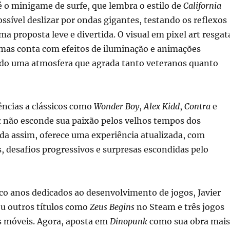
 o minigame de surfe, que lembra o estilo de
California
possível deslizar por ondas gigantes, testando os reflexos
a proposta leve e divertida. O visual em pixel art resgat
 mas conta com efeitos de iluminação e animações
do uma atmosfera que agrada tanto veteranos quanto
ências a clássicos como
Wonder Boy
,
Alex Kidd
,
Contra
e
k
não esconde sua paixão pelos velhos tempos dos
da assim, oferece uma experiência atualizada, com
s, desafios progressivos e surpresas escondidas pelo
co anos dedicados ao desenvolvimento de jogos, Javier
ou outros títulos como
Zeus Begins
no Steam e três jogos
os móveis. Agora, aposta em
Dinopunk
como sua obra mais