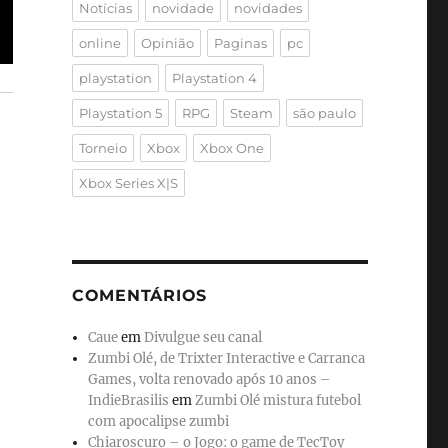
Notícias
novidade
novidades
online
Opinião
Paginas
pc
playstation
Playstation 4
Playstation 5
RPG
Steam
são paulo
Torneio
Xbox
Xbox One
Xbox Series X|S
COMENTÁRIOS
Caue
em
Divulgue seu canal
Zumbi Olé, de Trixter Interactive e Carranca
Games, volta renovado após 10 anos –
IndieBrasilis
em
Zumbi Olé mistura futebol
com apocalipse zumbi
Chiaroscuro – o Jogo: o game de TecToy