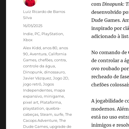
com
Dinopunk: T
Autor
Luiz Ricardo de Barros
desenvolvido po
Silva
Dude Games. Am
Publicado
16/05/2025
inspirado por clá
em
Categorias
Indie
,
PC
,
PlayStation
,
adicionado à lis
Xbox
Tags
Alex Kidd
,
anos 80
,
anos
No comando de C
90
,
Aventura
,
California
Games
,
chefões
,
contra
,
de controlar a 
controle da água
,
ovo roubado por
Dinopunk
,
dinossauro
,
recheado de fase
Javier Vázquez
,
Jogo 2D
,
jogo retrô
,
Jogos
chefões colossai
Independentes
,
mapa
expansivo
,
minigame
,
A jogabilidade 
pixel art
,
Plataforma
,
playstation
,
quebra-
modernos. Além d
cabeças
,
Steam
,
surfe
,
The
está no uso estr
Cacops Adventure
,
The
inimigos e resol
Dude Games
,
upgrade de