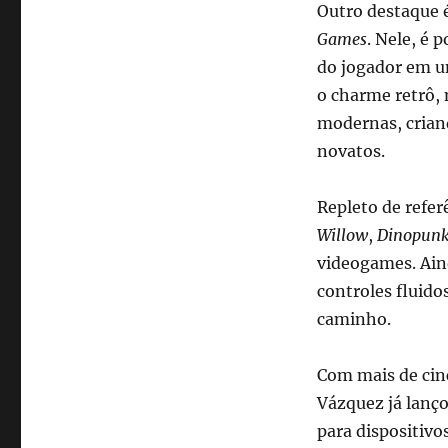
Outro destaque é
Games
. Nele, é 
do jogador em um
o charme retrô,
modernas, crian
novatos.
Repleto de refer
Willow
,
Dinopun
videogames. Ain
controles fluido
caminho.
Com mais de cin
Vázquez já lanç
para dispositiv