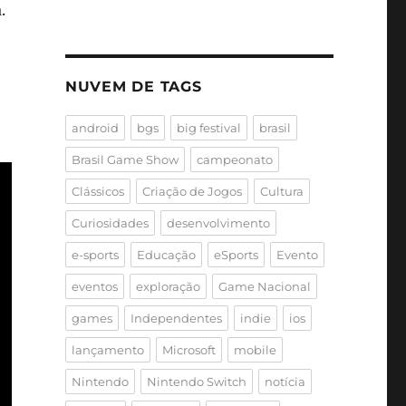
.
NUVEM DE TAGS
android
bgs
big festival
brasil
Brasil Game Show
campeonato
Clássicos
Criação de Jogos
Cultura
Curiosidades
desenvolvimento
e-sports
Educação
eSports
Evento
eventos
exploração
Game Nacional
games
Independentes
indie
ios
lançamento
Microsoft
mobile
Nintendo
Nintendo Switch
notícia