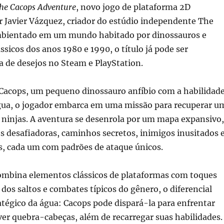
he Cacops Adventure
, novo jogo de plataforma 2D
r Javier Vázquez, criador do estúdio independente The
bientado em um mundo habitado por dinossauros e
ssicos dos anos 1980 e 1990, o título já pode ser
ta de desejos no Steam e PlayStation.
acops, um pequeno dinossauro anfíbio com a habilidad
água, o jogador embarca em uma missão para recuperar u
 ninjas. A aventura se desenrola por um mapa expansivo,
s desafiadoras, caminhos secretos, inimigos inusitados 
s, cada um com padrões de ataque únicos.
combina elementos clássicos de plataformas com toques
os saltos e combates típicos do gênero, o diferencial
atégico da água: Cacops pode dispará-la para enfrentar
ver quebra-cabeças, além de recarregar suas habilidades.