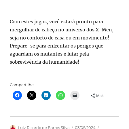
Com estes jogos, você estará pronto para
mergulhar de cabeça no universo dos X-Men,
seja no conforto de casa ou em movimento!
Prepare-se para enfrentar os perigos que
aguardam os mutantes e lutar pela
sobrevivência da humanidade!
Compartilhe:
Mais
Autor
Publicado
Categorias
Luiz Ricardo de Barros Silva
03/05/2024