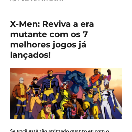
MARVEL
Cosmic
Invasion
X-Men: Reviva a era
recebe
DLC
mutante com os 7
com
melhores jogos já
Ciclope
e
lançados!
O
Coisa
após
alcançar
1,5
milhão
de
jogadores
Se você está tão animado quanto eu com o