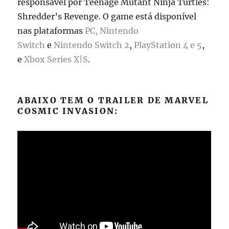
responsável por
Teenage Mutant Ninja Turtles:
Shredder’s Revenge
. O game está disponível
nas plataformas
PC,
Nintendo
Switch
e
Nintendo Switch 2
,
PlayStation 4 e 5
,
e
Xbox Series X|S
.
ABAIXO TEM O TRAILER DE
MARVEL
COSMIC INVASION: