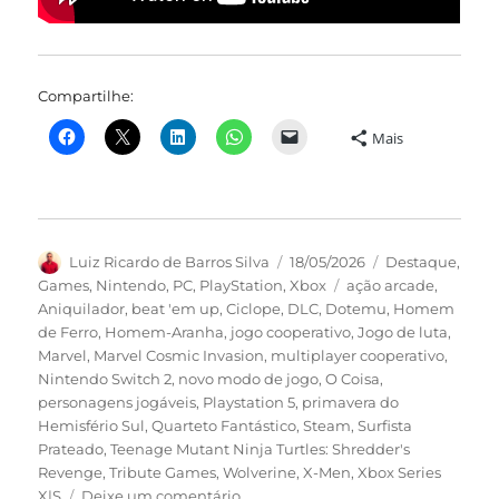
Compartilhe:
Mais
Autor
Publicado
Categorias
Luiz Ricardo de Barros Silva
18/05/2026
Destaque
,
em
Tags
Games
,
Nintendo
,
PC
,
PlayStation
,
Xbox
ação arcade
,
Aniquilador
,
beat 'em up
,
Ciclope
,
DLC
,
Dotemu
,
Homem
de Ferro
,
Homem-Aranha
,
jogo cooperativo
,
Jogo de luta
,
Marvel
,
Marvel Cosmic Invasion
,
multiplayer cooperativo
,
Nintendo Switch 2
,
novo modo de jogo
,
O Coisa
,
personagens jogáveis
,
Playstation 5
,
primavera do
Hemisfério Sul
,
Quarteto Fantástico
,
Steam
,
Surfista
Prateado
,
Teenage Mutant Ninja Turtles: Shredder's
Revenge
,
Tribute Games
,
Wolverine
,
X-Men
,
Xbox Series
em
X|S
Deixe um comentário