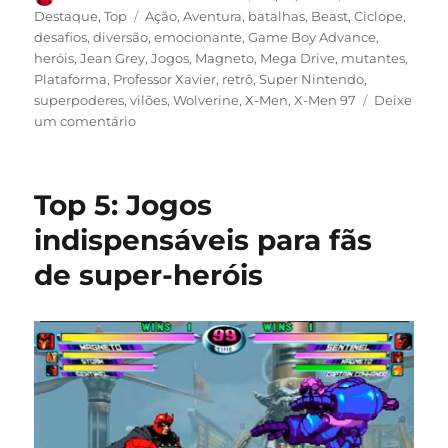
em
Tags
Destaque
,
Top
Ação
,
Aventura
,
batalhas
,
Beast
,
Ciclope
,
desafios
,
diversão
,
emocionante
,
Game Boy Advance
,
heróis
,
Jean Grey
,
Jogos
,
Magneto
,
Mega Drive
,
mutantes
,
Plataforma
,
Professor Xavier
,
retrô
,
Super Nintendo
,
superpoderes
,
vilões
,
Wolverine
,
X-Men
,
X-Men 97
Deixe
em
um comentário
X-
Men:
Reviva
Top 5: Jogos
a
era
indispensáveis para fãs
mutante
de super-heróis
com
os
7
melhores
jogos
já
lançados!