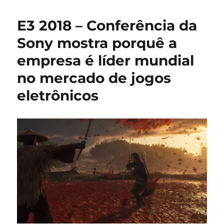
–
Jogos
E3 2018 – Conferência da
que
levam
Sony mostra porquê a
referências
empresa é líder mundial
do
mundo
no mercado de jogos
real
para
eletrônicos
o
virtual