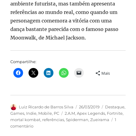
ambiente futurista, mas também apresenta
referências ao mundo real, como quando um
personagem comemora a vitória com uma
dança bastante parecida com o famoso passo
Moonwalk, de Michael Jackson.
Compartilhe:
Mais
Autor
Publicado
Categorias
Luiz Ricardo de Barros Silva
26/03/2019
Destaque
,
em
Tags
Games
,
Indie
,
Mobile
,
PC
2.A.M
,
Apex Legends
,
Fortnite
,
mortal kombat
,
referências
,
Spiderman
,
Zueirama
1
em
comentário
Top