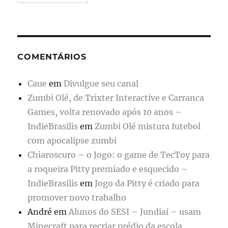
COMENTÁRIOS
Caue
em
Divulgue seu canal
Zumbi Olé, de Trixter Interactive e Carranca
Games, volta renovado após 10 anos –
IndieBrasilis
em
Zumbi Olé mistura futebol
com apocalipse zumbi
Chiaroscuro – o Jogo: o game de TecToy para
a roqueira Pitty premiado e esquecido –
IndieBrasilis
em
Jogo da Pitty é criado para
promover novo trabalho
André
em
Alunos do SESI – Jundiaí – usam
Minecraft para recriar prédio da escola