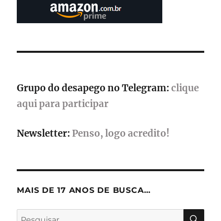
icônica
família
Shelby
chega
ao
campo
da
batalha
Grupo do desapego no Telegram:
clique
aqui para participar
Newsletter:
Penso, logo acredito!
MAIS DE 17 ANOS DE BUSCA…
PES
Pesquisar