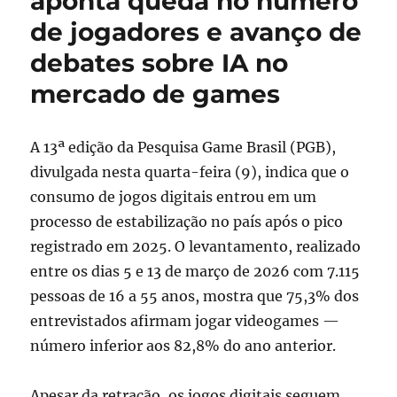
aponta queda no número
e
de jogadores e avanço de
Lagos
Games
debates sobre IA no
Week
cria
mercado de games
game
jam
pan-
A 13ª edição da Pesquisa Game Brasil (PGB),
africana
divulgada nesta quarta-feira (9), indica que o
em
2026
consumo de jogos digitais entrou em um
processo de estabilização no país após o pico
registrado em 2025. O levantamento, realizado
entre os dias 5 e 13 de março de 2026 com 7.115
pessoas de 16 a 55 anos, mostra que 75,3% dos
entrevistados afirmam jogar videogames —
número inferior aos 82,8% do ano anterior.
Apesar da retração, os jogos digitais seguem