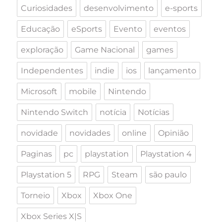
Curiosidades
desenvolvimento
e-sports
Educação
eSports
Evento
eventos
exploração
Game Nacional
games
Independentes
indie
ios
lançamento
Microsoft
mobile
Nintendo
Nintendo Switch
notícia
Notícias
novidade
novidades
online
Opinião
Paginas
pc
playstation
Playstation 4
Playstation 5
RPG
Steam
são paulo
Torneio
Xbox
Xbox One
Xbox Series X|S