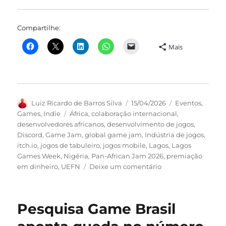
Compartilhe:
Mais
Autor
Publicado
Categorias
Luiz Ricardo de Barros Silva
15/04/2026
Eventos
,
em
Tags
Games
,
Indie
África
,
colaboração internacional
,
desenvolvedores africanos
,
desenvolvimento de jogos
,
Discord
,
Game Jam
,
global game jam
,
Indústria de jogos
,
itch.io
,
jogos de tabuleiro
,
jogos mobile
,
Lagos
,
Lagos
Games Week
,
Nigéria
,
Pan-African Jam 2026
,
premiação
em
em dinheiro
,
UEFN
Deixe um comentário
Parceria
entre
Global
Pesquisa Game Brasil
Game
Jam