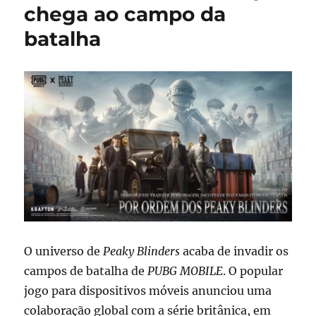
chega ao campo da
jogadores
e
batalha
avanço
de
debates
sobre
IA
no
mercado
de
games
O universo de
Peaky Blinders
acaba de invadir os
campos de batalha de
PUBG MOBILE
. O popular
jogo para dispositivos móveis anunciou uma
colaboração global com a série britânica, em