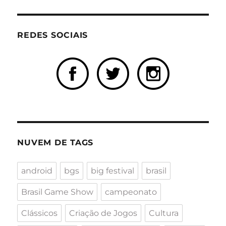
REDES SOCIAIS
NUVEM DE TAGS
android
bgs
big festival
brasil
Brasil Game Show
campeonato
Clássicos
Criação de Jogos
Cultura