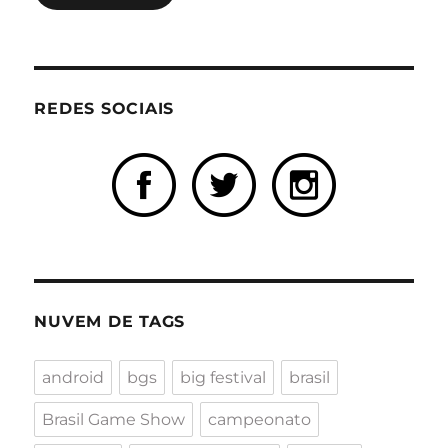
REDES SOCIAIS
NUVEM DE TAGS
android
bgs
big festival
brasil
Brasil Game Show
campeonato