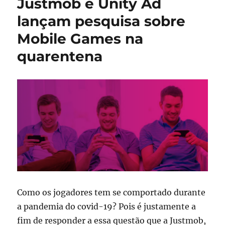
Justmob e Unity Ad
Marista
alerta
lançam pesquisa sobre
para
Mobile Games na
os
efeitos
quarentena
negativos
do
uso
abusivo
do
videogame
para
o
corpo
Como os jogadores tem se comportado durante
a pandemia do covid-19? Pois é justamente a
fim de responder a essa questão que a Justmob,