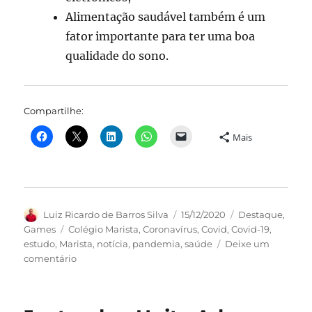
Alimentação saudável também é um
fator importante para ter uma boa
qualidade do sono.
Compartilhe:
Mais
Autor
Publicado
Categorias
Luiz Ricardo de Barros Silva
15/12/2020
Destaque
,
em
Tags
Games
Colégio Marista
,
Coronavírus
,
Covid
,
Covid-19
,
estudo
,
Marista
,
notícia
,
pandemia
,
saúde
Deixe um
em
comentário
Professora
do
Colégio