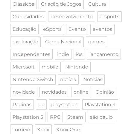
Clássicos
Criação de Jogos
Cultura
Curiosidades
desenvolvimento
e-sports
Educação
eSports
Evento
eventos
exploração
Game Nacional
games
Independentes
indie
ios
lançamento
Microsoft
mobile
Nintendo
Nintendo Switch
notícia
Notícias
novidade
novidades
online
Opinião
Paginas
pc
playstation
Playstation 4
Playstation 5
RPG
Steam
são paulo
Torneio
Xbox
Xbox One