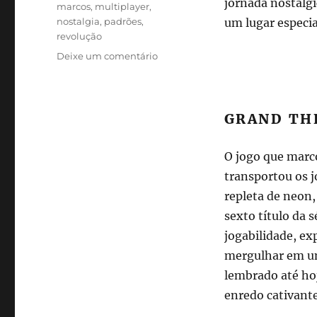
jornada nostálg
marcos
,
multiplayer
,
nostalgia
,
padrões
,
um lugar especia
revolução
em
Deixe um comentário
Top
6:
Games
que
GRAND THE
marcaram
época
O jogo que marc
que
completam
transportou os 
20
repleta de neon,
anos
sexto título da 
em
2023
jogabilidade, e
mergulhar em uma
lembrado até ho
enredo cativante