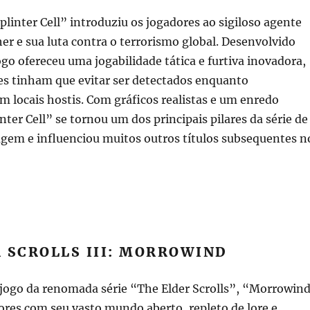
linter Cell” introduziu os jogadores ao sigiloso agente
er e sua luta contra o terrorismo global. Desenvolvido
jogo ofereceu uma jogabilidade tática e furtiva inovadora,
es tinham que evitar ser detectados enquanto
m locais hostis. Com gráficos realistas e um enredo
nter Cell” se tornou um dos principais pilares da série de
agem e influenciou muitos outros títulos subsequentes n
 SCROLLS III: MORROWIND
 jogo da renomada série “The Elder Scrolls”, “Morrowin
ores com seu vasto mundo aberto, repleto de lore e