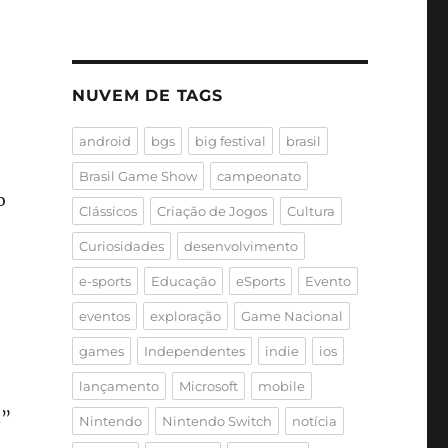
NUVEM DE TAGS
android
bgs
big festival
brasil
Brasil Game Show
campeonato
o
Clássicos
Criação de Jogos
Cultura
Curiosidades
desenvolvimento
e-sports
Educação
eSports
Evento
eventos
exploração
Game Nacional
games
Independentes
indie
ios
lançamento
Microsoft
mobile
d”
Nintendo
Nintendo Switch
notícia