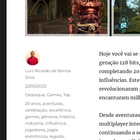
Hoje você vai se
geração 128 bit
Autor
Luiz Ricardo de Barros
completando 20 
Silva
influências. Este
Publicado
22/05/2023
revolucionaram 
em
Categorias
Destaque
,
Games
,
Top
encantaram milh
Tags
20 anos
,
aventuras
,
celebração
,
excelência
,
Desde aventuras 
games
,
gêneros
,
história
,
indústria
,
influência
,
multiplayer int
jogadores
,
jogos
continuando a s
eletrônicos
,
legado
,