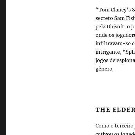
“Tom Clancy’s Sp
secreto Sam Fish
pela Ubisoft, o 
onde os jogador
infiltravam-se e
intrigante, “Spli
jogos de espion
gênero.
THE ELDER
Como o terceiro
cativou os jogad