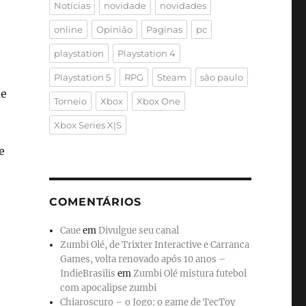
Notícias
novidade
novidades
online
Opinião
Paginas
pc
playstation
Playstation 4
Playstation 5
RPG
Steam
são paulo
ue
Torneio
Xbox
Xbox One
Xbox Series X|S
e
COMENTÁRIOS
Caue
em
Divulgue seu canal
Zumbi Olé, de Trixter Interactive e Carranca
Games, volta renovado após 10 anos –
IndieBrasilis
em
Zumbi Olé mistura futebol
com apocalipse zumbi
Chiaroscuro – o Jogo: o game de TecToy