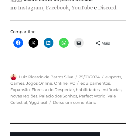
no
Instagram
,
Facebook
,
YouTube
e
Discord
.
Compartilhe:
Mais
Autor
Publicado
Categorias
Luiz Ricardo de Barros Silva
29/01/2024
e-sports
,
em
Tags
Games
,
Jogos Online
,
Online
,
PC
equipamentos
,
Expansão
,
Floresta do Despertar
,
habilidades
,
instâncias
,
novas regiões
,
Palácio dos Sonhos
,
Perfect World
,
Vale
em
Celestial
,
Yggdrasil
Deixe um comentário
Perfect
World:
saiba
as
novidades