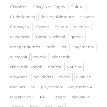
Clássicos
Criação de Jogos
Cultura
Curiosidades
desenvolvimento
e-sports
Educação
eSports
Evento
eventos
exploração
Game Nacional
games
Independentes
indie
ios
lançamento
Microsoft
mobile
Nintendo
Nintendo Switch
notícia
Notícias
novidade
novidades
online
Opinião
Paginas
pc
playstation
Playstation 4
Playstation 5
RPG
Steam
são paulo