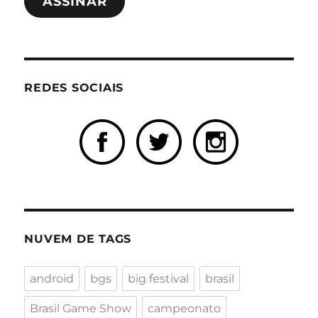
ASSINAR
mail
REDES SOCIAIS
NUVEM DE TAGS
android
bgs
big festival
brasil
Brasil Game Show
campeonato