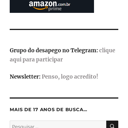
disponíveis
na
recente
expansão
Yggdrasil
Grupo do desapego no Telegram:
clique
aqui para participar
Newsletter:
Penso, logo acredito!
MAIS DE 17 ANOS DE BUSCA…
PES
Pesquisar