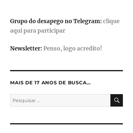
planeta
alienígena
Grupo do desapego no Telegram:
clique
aqui para participar
Newsletter:
Penso, logo acredito!
MAIS DE 17 ANOS DE BUSCA…
PES
Pesquisar
por: