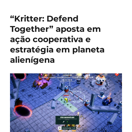
Defend
Together
“Kritter: Defend
ganha
demo
Together” aposta em
e
ação cooperativa e
trailer
mostrando
estratégia em planeta
ação
cooperativa
alienígena