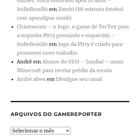
Games, volta renovado após 10 anos –
IndieBrasilis
em
Zumbi Olé mistura futebol
com apocalipse zumbi
Chiaroscuro – o Jogo: o game de TecToy para
a roqueira Pitty premiado e esquecido –
IndieBrasilis
em
Jogo da Pitty é criado para
promover novo trabalho
André
em
Alunos do SESI – Jundiaí – usam
Minecraft para recriar prédio da escola
André alves
em
Divulgue seu canal
ARQUIVOS DO GAMEREPORTER
Arquivos
do