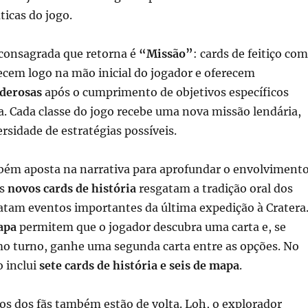
ticas do jogo.
consagrada que retorna é
“Missão”
: cards de feitiço com
ecem logo na mão inicial do jogador e oferecem
derosas
após o cumprimento de objetivos específicos
a. Cada classe do jogo recebe uma nova missão lendária,
rsidade de estratégias possíveis.
ém aposta na narrativa para aprofundar o envolviment
Os
novos cards de história
resgatam a tradição oral dos
latam eventos importantes da última expedição à Cratera
apa
permitem que o jogador descubra uma carta e, se
o turno, ganhe uma segunda carta entre as opções. No
o inclui
sete cards de história e seis de mapa
.
os dos fãs também estão de volta. Loh, o explorador