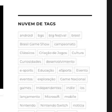
NUVEM DE TAGS
android
bgs
big festival
brasil
Brasil Game Show
campeonato
Clássicos
Criação de Jogos
Cultura
Curiosidades
desenvolvimento
e-sports
Educação
eSports
Evento
eventos
exploração
Game Nacional
games
Independentes
indie
ios
lançamento
Microsoft
mobile
Nintendo
Nintendo Switch
notícia