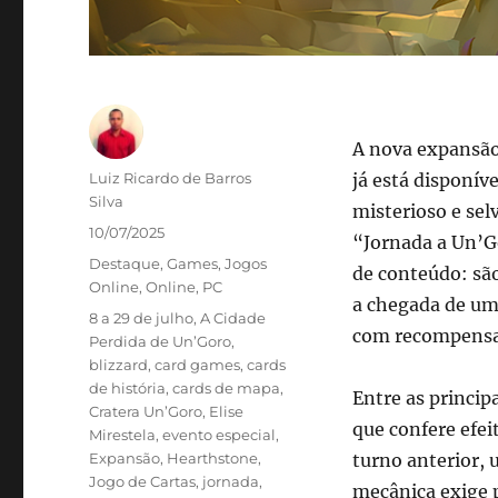
A nova expansã
Autor
Luiz Ricardo de Barros
já está disponív
Silva
misterioso e se
Publicado
10/07/2025
“Jornada a Un’G
em
Categorias
Destaque
,
Games
,
Jogos
de conteúdo: sã
Online
,
Online
,
PC
a chegada de um
Tags
8 a 29 de julho
,
A Cidade
com recompensas
Perdida de Un’Goro
,
blizzard
,
card games
,
cards
de história
,
cards de mapa
,
Entre as princip
Cratera Un’Goro
,
Elise
que confere efei
Mirestela
,
evento especial
,
Expansão
,
Hearthstone
,
turno anterior, 
Jogo de Cartas
,
jornada
,
mecânica exige 