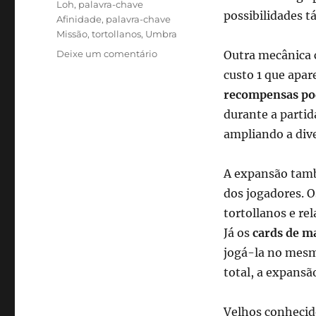
Loh
,
palavra-chave
possibilidades tá
Afinidade
,
palavra-chave
Missão
,
tortollanos
,
Umbra
em
Deixe um comentário
Outra mecânica 
Hearthstone
custo 1 que apar
retorna
recompensas po
à
Cratera
durante a partid
Un’Goro
ampliando a dive
com
nova
expansão
A expansão tamb
e
dos jogadores. 
145
tortollanos e re
cards
inéditos
Já os
cards de m
jogá-la no mesm
total, a expansã
Velhos conhecid