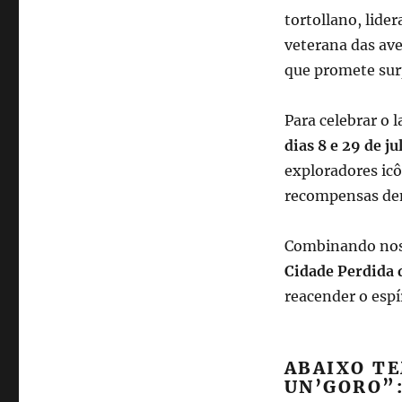
tortollano, lid
veterana das ave
que promete sur
Para celebrar o
dias 8 e 29 de ju
exploradores icô
recompensas den
Combinando nost
Cidade Perdida 
reacender o espí
ABAIXO TE
UN’GORO”