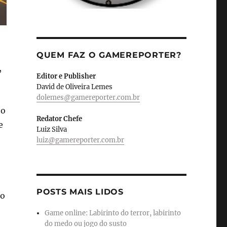
QUEM FAZ O GAMEREPORTER?
,
Editor e Publisher
David de Oliveira Lemes
dolemes@gamereporter.com.br
to
Redator Chefe
e
Luiz Silva
luiz@gamereporter.com.br
POSTS MAIS LIDOS
no
Game online: Labirinto do terror, labirinto
do medo ou jogo do susto