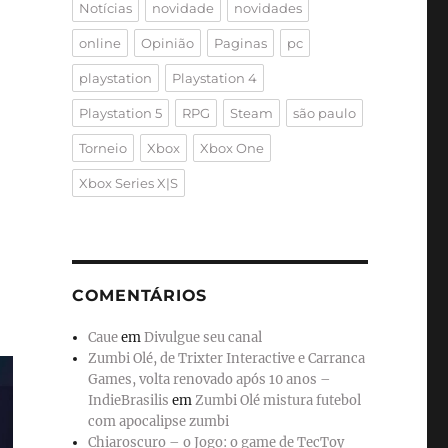
Notícias
novidade
novidades
online
Opinião
Paginas
pc
playstation
Playstation 4
Playstation 5
RPG
Steam
são paulo
Torneio
Xbox
Xbox One
Xbox Series X|S
COMENTÁRIOS
Caue
em
Divulgue seu canal
Zumbi Olé, de Trixter Interactive e Carranca
Games, volta renovado após 10 anos –
IndieBrasilis
em
Zumbi Olé mistura futebol
com apocalipse zumbi
Chiaroscuro – o Jogo: o game de TecToy