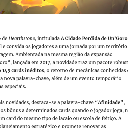
o de
Hearthstone
, intitulada
A Cidade Perdida de Un’Goro
el e convida os jogadores a uma jornada por um território
lvagem. Ambientada na mesma região da expansão
oro”, lançada em 2017, a novidade traz um pacote robus
o
145 cards inéditos
, o retorno de mecânicas conhecidas 
a nova palavra-chave, além de um evento temporário
 especiais.
ais novidades, destaca-se a palavra-chave
“Afinidade”
,
tos bônus a determinados cards quando o jogador joga, 
um card do mesmo tipo de lacaio ou escola de feitiço. A
planejamento estratégico e promete renovar as