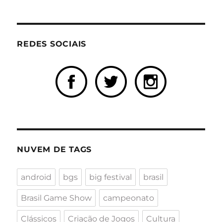
REDES SOCIAIS
NUVEM DE TAGS
android
bgs
big festival
brasil
Brasil Game Show
campeonato
Clássicos
Criação de Jogos
Cultura