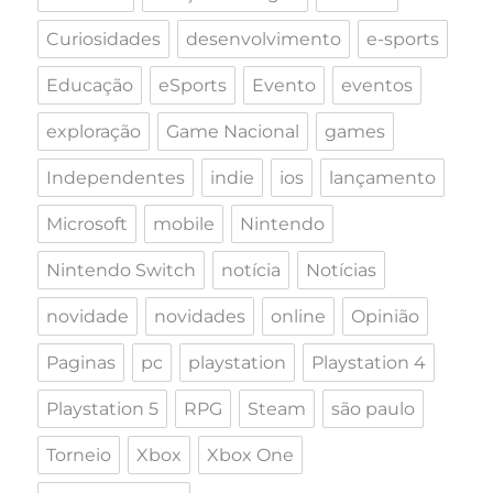
Curiosidades
desenvolvimento
e-sports
Educação
eSports
Evento
eventos
exploração
Game Nacional
games
Independentes
indie
ios
lançamento
Microsoft
mobile
Nintendo
Nintendo Switch
notícia
Notícias
novidade
novidades
online
Opinião
Paginas
pc
playstation
Playstation 4
Playstation 5
RPG
Steam
são paulo
Torneio
Xbox
Xbox One