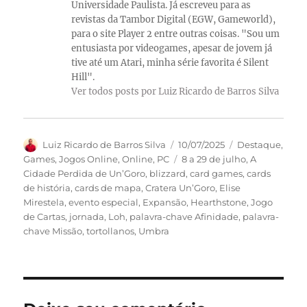
Universidade Paulista. Já escreveu para as
revistas da Tambor Digital (EGW, Gameworld),
para o site Player 2 entre outras coisas. "Sou um
entusiasta por videogames, apesar de jovem já
tive até um Atari, minha série favorita é Silent
Hill".
Ver todos posts por Luiz Ricardo de Barros Silva
Autor
Publicado
Categorias
Luiz Ricardo de Barros Silva
10/07/2025
Destaque
,
em
Tags
Games
,
Jogos Online
,
Online
,
PC
8 a 29 de julho
,
A
Cidade Perdida de Un’Goro
,
blizzard
,
card games
,
cards
de história
,
cards de mapa
,
Cratera Un’Goro
,
Elise
Mirestela
,
evento especial
,
Expansão
,
Hearthstone
,
Jogo
de Cartas
,
jornada
,
Loh
,
palavra-chave Afinidade
,
palavra-
chave Missão
,
tortollanos
,
Umbra