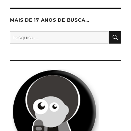
MAIS DE 17 ANOS DE BUSCA…
PES
Pesquisar
por: