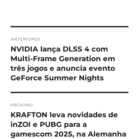
Navegação
ANTERIORES
de
NVIDIA lança DLSS 4 com
Post
anterior:
Multi-Frame Generation em
Post
três jogos e anuncia evento
GeForce Summer Nights
PRÓXIMO
KRAFTON leva novidades de
Próximo
post:
inZOI e PUBG para a
gamescom 2025, na Alemanha