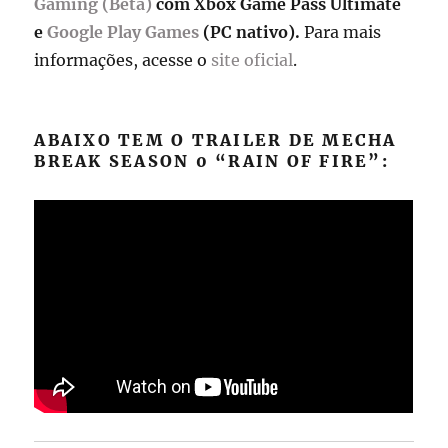
Gaming (Beta)
com Xbox Game Pass Ultimate
e
Google Play Games
(PC nativo).
Para mais
informações, acesse o
site oficial
.
ABAIXO TEM O TRAILER DE MECHA
BREAK SEASON 0 “RAIN OF FIRE”: