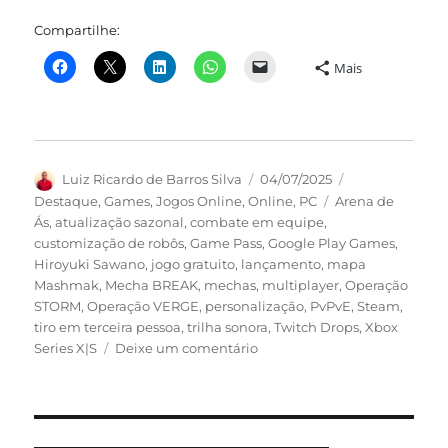
Compartilhe:
Mais
Autor
Publicado
Categorias
Luiz Ricardo de Barros Silva
04/07/2025
em
Tags
Destaque
,
Games
,
Jogos Online
,
Online
,
PC
Arena de
Ás
,
atualização sazonal
,
combate em equipe
,
customização de robôs
,
Game Pass
,
Google Play Games
,
Hiroyuki Sawano
,
jogo gratuito
,
lançamento
,
mapa
Mashmak
,
Mecha BREAK
,
mechas
,
multiplayer
,
Operação
STORM
,
Operação VERGE
,
personalização
,
PvPvE
,
Steam
,
tiro em terceira pessoa
,
trilha sonora
,
Twitch Drops
,
Xbox
em
Series X|S
Deixe um comentário
Mecha
BREAK
é
lançado