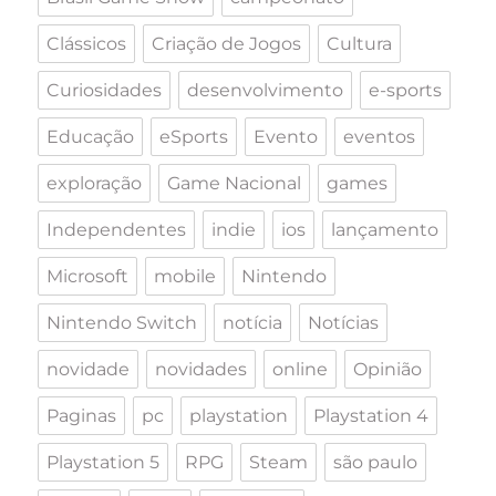
Clássicos
Criação de Jogos
Cultura
Curiosidades
desenvolvimento
e-sports
Educação
eSports
Evento
eventos
exploração
Game Nacional
games
Independentes
indie
ios
lançamento
Microsoft
mobile
Nintendo
Nintendo Switch
notícia
Notícias
novidade
novidades
online
Opinião
Paginas
pc
playstation
Playstation 4
Playstation 5
RPG
Steam
são paulo