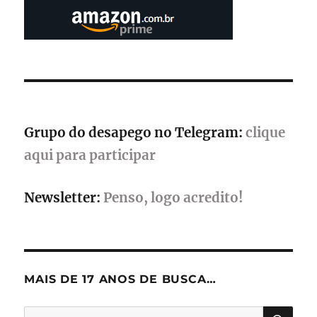
e
aposta
em
batalhas
frenéticas
com
robôs
gigantes
Grupo do desapego no Telegram:
clique
aqui para participar
Newsletter:
Penso, logo acredito!
MAIS DE 17 ANOS DE BUSCA…
PES
Pesquisar