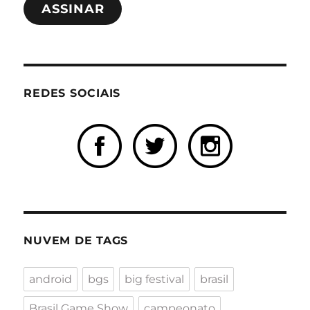
ASSINAR
mail
REDES SOCIAIS
NUVEM DE TAGS
android
bgs
big festival
brasil
Brasil Game Show
campeonato