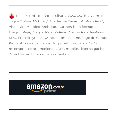
Autor
Publicado
Categorias
Luiz Ricardo de Barros Silva
26/02/2026
Games
,
em
Tags
Jogos Online
,
Mobile
Academia Cassell
,
AirPods Pro 3
,
Akari Kito
,
Aniplex
,
Archosaur Games
,
beta fechado
,
Dragon Raja
,
Dragon Raja: ReRise
,
Dragon Raja: ReRise -
RPG
,
Erii
,
Hiroyuki Sawano
,
Hitomi Sekine
,
Jogo de Cartas
,
Kaito Ishikawa
,
lançamento global
,
Luminous
,
NoNo
,
recompensas promocionais
,
RPG mobile
,
sistema gacha
,
em
Yuya Hirose
Deixe um comentário
Beta
fechado
de
Dragon
Raja:
ReRise
começa
em
26
de
fevereiro