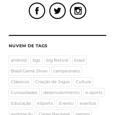
NUVEM DE TAGS
android
bgs
big festival
brasil
Brasil Game Show
campeonato
Clássicos
Criação de Jogos
Cultura
Curiosidades
desenvolvimento
e-sports
Educação
eSports
Evento
eventos
exploração
Game Nacional
games