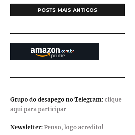
Promobit
revela
POSTS MAIS ANTIGOS
os
produtos
mais
buscados
na
categoria
games
durante
a
quarentena
Grupo do desapego no Telegram:
clique
aqui para participar
Newsletter:
Penso, logo acredito!