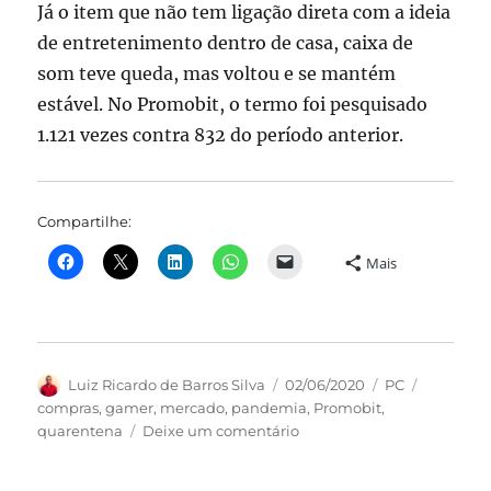
Já o item que não tem ligação direta com a ideia
de entretenimento dentro de casa, caixa de
som teve queda, mas voltou e se mantém
estável. No Promobit, o termo foi pesquisado
1.121 vezes contra 832‬‬ do período anterior.
Compartilhe:
Mais
Autor
Publicado
Categorias
Tags
Luiz Ricardo de Barros Silva
02/06/2020
PC
em
compras
,
gamer
,
mercado
,
pandemia
,
Promobit
,
em
quarentena
Deixe um comentário
Levantamento
da