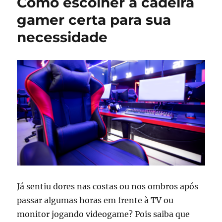
Como escolher a cadeira
em
família:
gamer certa para sua
atriz
necessidade
Mirela
Pizani
cria
canal
para
dar
dicas
de
jogos
para
pais
e
filhos
Já sentiu dores nas costas ou nos ombros após
passar algumas horas em frente à TV ou
monitor jogando videogame? Pois saiba que