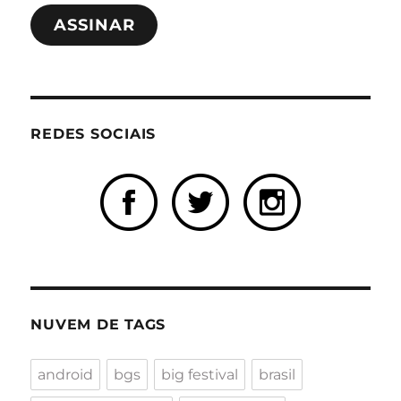
e-
ASSINAR
mail
REDES SOCIAIS
NUVEM DE TAGS
android
bgs
big festival
brasil