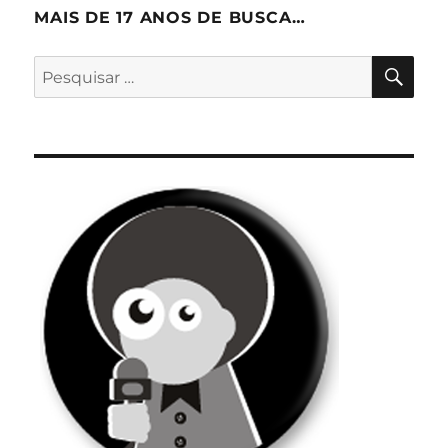
MAIS DE 17 ANOS DE BUSCA…
PES
Pesquisar
por: