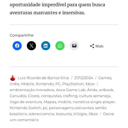
oportunidade imperdível para quem busca
aventuras marcantes e imersivas.
Compartilhe:
Mais
Autor
Publicado
Categorias
Luiz Ricardo de Barros Silva
27/12/2024
Games
,
em
Tags
Indie
,
Mobile
,
Nintendo
,
PC
,
PlayStation
,
Xbox
ambientação inovadora
,
Aoca Game Lab
,
Árida
,
artbook
,
Canudos
,
Cícera
,
conquistas
,
crafting
,
cultura sertaneja
,
Jogo de aventura
,
Mapas
,
mobile
,
narrativa single-player
,
Nintendo Switch
,
pc
,
personagens cativantes
,
sertão
brasileiro
,
sobrevivencia
,
tesouros
,
trilogia
,
Xbox
Deixe
em
um comentário
ÁRIDA: