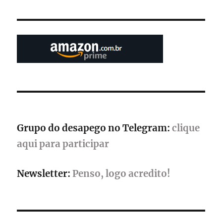
uma
jornada
pelo
sertão
brasileiro
chega
aos
consoles
Grupo do desapego no Telegram:
clique
aqui para participar
Newsletter:
Penso, logo acredito!