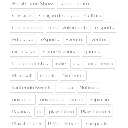
Brasil Game Show
campeonato
Clássicos
Criação de Jogos
Cultura
Curiosidades
desenvolvimento
e-sports
Educação
eSports
Evento
eventos
exploração
Game Nacional
games
Independentes
indie
ios
lançamento
Microsoft
mobile
Nintendo
Nintendo Switch
notícia
Notícias
novidade
novidades
online
Opinião
Paginas
pc
playstation
Playstation 4
Playstation 5
RPG
Steam
são paulo