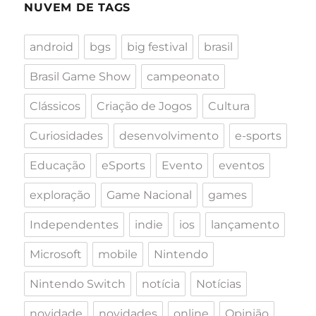
NUVEM DE TAGS
android
bgs
big festival
brasil
Brasil Game Show
campeonato
Clássicos
Criação de Jogos
Cultura
Curiosidades
desenvolvimento
e-sports
Educação
eSports
Evento
eventos
exploração
Game Nacional
games
Independentes
indie
ios
lançamento
Microsoft
mobile
Nintendo
Nintendo Switch
notícia
Notícias
novidade
novidades
online
Opinião