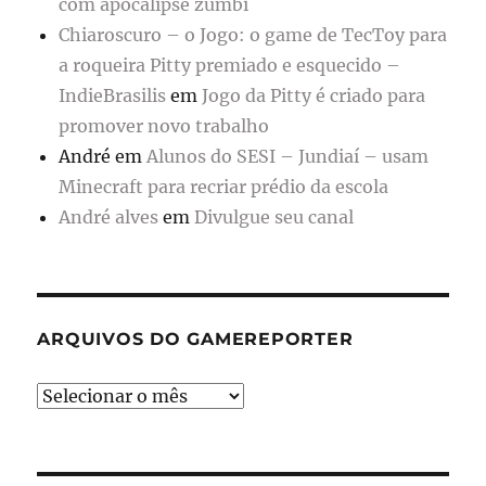
com apocalipse zumbi
Chiaroscuro – o Jogo: o game de TecToy para
a roqueira Pitty premiado e esquecido –
IndieBrasilis
em
Jogo da Pitty é criado para
promover novo trabalho
André
em
Alunos do SESI – Jundiaí – usam
Minecraft para recriar prédio da escola
André alves
em
Divulgue seu canal
ARQUIVOS DO GAMEREPORTER
Arquivos
do
GameReporter