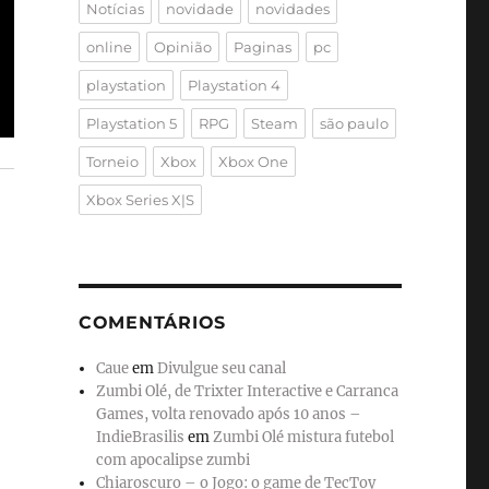
Notícias
novidade
novidades
online
Opinião
Paginas
pc
playstation
Playstation 4
Playstation 5
RPG
Steam
são paulo
Torneio
Xbox
Xbox One
Xbox Series X|S
COMENTÁRIOS
Caue
em
Divulgue seu canal
Zumbi Olé, de Trixter Interactive e Carranca
Games, volta renovado após 10 anos –
IndieBrasilis
em
Zumbi Olé mistura futebol
com apocalipse zumbi
Chiaroscuro – o Jogo: o game de TecToy