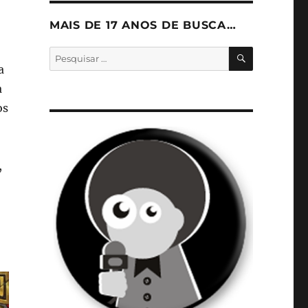
MAIS DE 17 ANOS DE BUSCA…
PESQUISA
Pesquisar
por:
a
a
os
,