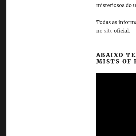
misteriosos do u
Todas as informa
no
site
oficial.
ABAIXO T
MISTS OF 