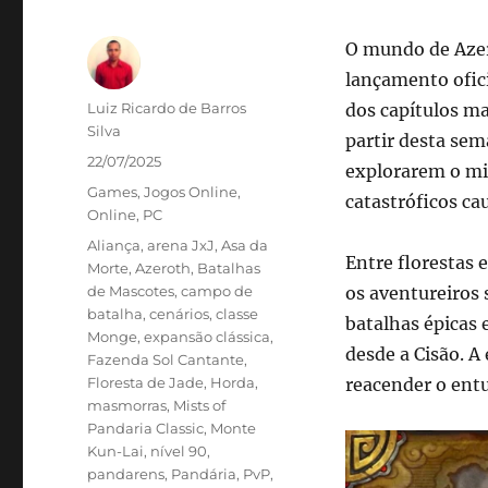
O mundo de Azer
lançamento ofic
Autor
Luiz Ricardo de Barros
dos capítulos ma
Silva
partir desta sem
Publicado
22/07/2025
explorarem o mi
em
Categorias
Games
,
Jogos Online
,
catastróficos ca
Online
,
PC
Tags
Aliança
,
arena JxJ
,
Asa da
Entre florestas
Morte
,
Azeroth
,
Batalhas
de Mascotes
,
campo de
os aventureiros 
batalha
,
cenários
,
classe
batalhas épicas
Monge
,
expansão clássica
,
desde a Cisão. 
Fazenda Sol Cantante
,
Floresta de Jade
,
Horda
,
reacender o ent
masmorras
,
Mists of
Pandaria Classic
,
Monte
Kun-Lai
,
nível 90
,
pandarens
,
Pandária
,
PvP
,