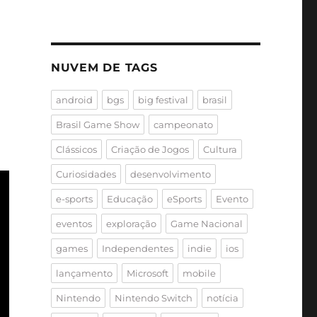
NUVEM DE TAGS
android
bgs
big festival
brasil
Brasil Game Show
campeonato
Clássicos
Criação de Jogos
Cultura
Curiosidades
desenvolvimento
e-sports
Educação
eSports
Evento
eventos
exploração
Game Nacional
games
Independentes
indie
ios
lançamento
Microsoft
mobile
Nintendo
Nintendo Switch
notícia