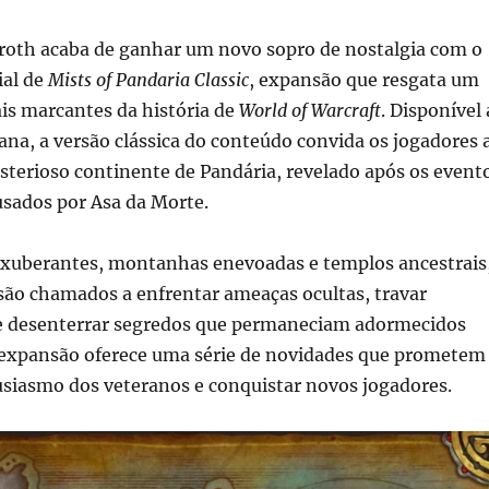
oth acaba de ganhar um novo sopro de nostalgia com o
ial de
Mists of Pandaria Classic
, expansão que resgata um
is marcantes da história de
World of Warcraft
. Disponível 
ana, a versão clássica do conteúdo convida os jogadores 
sterioso continente de Pandária, revelado após os event
usados por Asa da Morte.
 exuberantes, montanhas enevoadas e templos ancestrais
são chamados a enfrentar ameaças ocultas, travar
 e desenterrar segredos que permaneciam adormecidos
A expansão oferece uma série de novidades que prometem
usiasmo dos veteranos e conquistar novos jogadores.