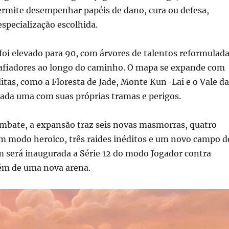
ermite desempenhar papéis de dano, cura ou defesa,
specialização escolhida.
oi elevado para 90, com árvores de talentos reformulad
afiadores ao longo do caminho. O mapa se expande com
ditas, como a Floresta de Jade, Monte Kun-Lai e o Vale da
cada uma com suas próprias tramas e perigos.
ombate, a expansão traz seis novas masmorras, quatro
m modo heroico, três raides inéditos e um novo campo d
 será inaugurada a Série 12 do modo Jogador contra
lém de uma nova arena.