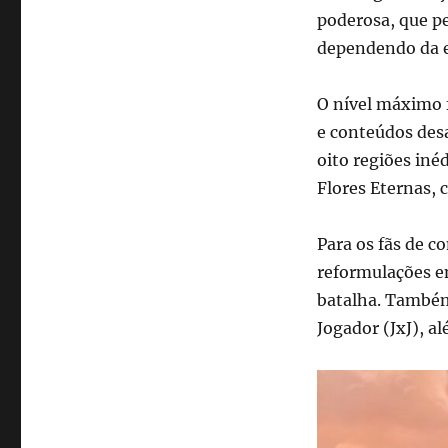
poderosa, que p
dependendo da e
O nível máximo f
e conteúdos des
oito regiões iné
Flores Eternas, 
Para os fãs de c
reformulações e
batalha. Também
Jogador (JxJ), a