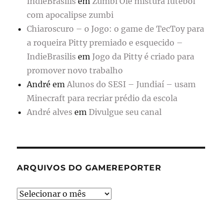
IndieBrasilis
em
Zumbi Olé mistura futebol
com apocalipse zumbi
Chiaroscuro – o Jogo: o game de TecToy para
a roqueira Pitty premiado e esquecido –
IndieBrasilis
em
Jogo da Pitty é criado para
promover novo trabalho
André
em
Alunos do SESI – Jundiaí – usam
Minecraft para recriar prédio da escola
André alves
em
Divulgue seu canal
ARQUIVOS DO GAMEREPORTER
Arquivos
do
GameReporter