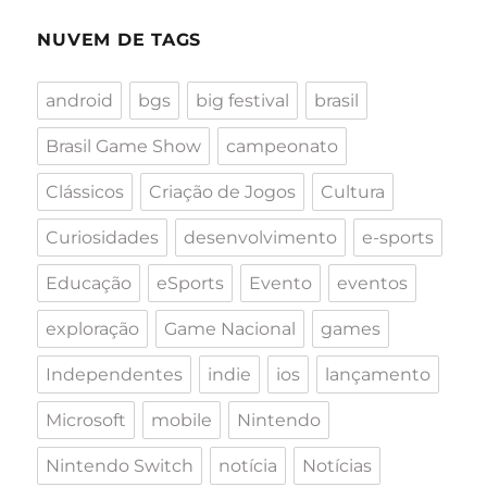
NUVEM DE TAGS
android
bgs
big festival
brasil
Brasil Game Show
campeonato
Clássicos
Criação de Jogos
Cultura
Curiosidades
desenvolvimento
e-sports
Educação
eSports
Evento
eventos
exploração
Game Nacional
games
Independentes
indie
ios
lançamento
Microsoft
mobile
Nintendo
Nintendo Switch
notícia
Notícias