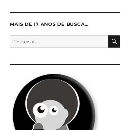
MAIS DE 17 ANOS DE BUSCA…
PES
Pesquisar
por: