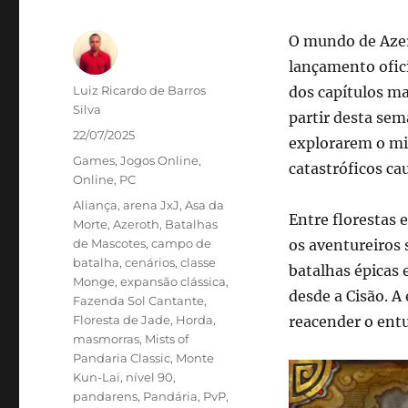
O mundo de Azer
lançamento ofic
Autor
Luiz Ricardo de Barros
dos capítulos ma
Silva
partir desta sem
Publicado
22/07/2025
explorarem o mi
em
Categorias
Games
,
Jogos Online
,
catastróficos ca
Online
,
PC
Tags
Aliança
,
arena JxJ
,
Asa da
Entre florestas
Morte
,
Azeroth
,
Batalhas
de Mascotes
,
campo de
os aventureiros 
batalha
,
cenários
,
classe
batalhas épicas
Monge
,
expansão clássica
,
desde a Cisão. 
Fazenda Sol Cantante
,
Floresta de Jade
,
Horda
,
reacender o ent
masmorras
,
Mists of
Pandaria Classic
,
Monte
Kun-Lai
,
nível 90
,
pandarens
,
Pandária
,
PvP
,