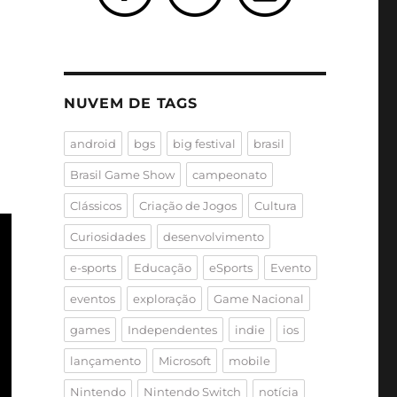
NUVEM DE TAGS
android
bgs
big festival
brasil
Brasil Game Show
campeonato
Clássicos
Criação de Jogos
Cultura
Curiosidades
desenvolvimento
e-sports
Educação
eSports
Evento
eventos
exploração
Game Nacional
games
Independentes
indie
ios
lançamento
Microsoft
mobile
Nintendo
Nintendo Switch
notícia