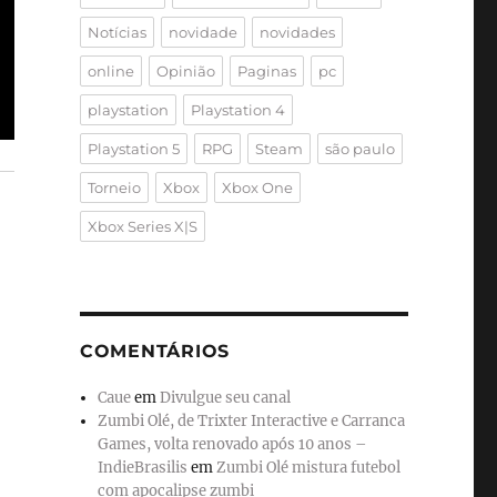
Notícias
novidade
novidades
online
Opinião
Paginas
pc
playstation
Playstation 4
Playstation 5
RPG
Steam
são paulo
Torneio
Xbox
Xbox One
Xbox Series X|S
COMENTÁRIOS
Caue
em
Divulgue seu canal
Zumbi Olé, de Trixter Interactive e Carranca
Games, volta renovado após 10 anos –
IndieBrasilis
em
Zumbi Olé mistura futebol
com apocalipse zumbi