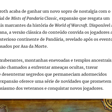
oth acaba de ganhar um novo sopro de nostalgia com o
ial de
Mists of Pandaria Classic
, expansão que resgata um
is marcantes da história de
World of Warcraft
. Disponível 
ana, a versão clássica do conteúdo convida os jogadores 
sterioso continente de Pandária, revelado após os event
usados por Asa da Morte.
 exuberantes, montanhas enevoadas e templos ancestrais
são chamados a enfrentar ameaças ocultas, travar
 e desenterrar segredos que permaneciam adormecidos
A expansão oferece uma série de novidades que prometem
usiasmo dos veteranos e conquistar novos jogadores.