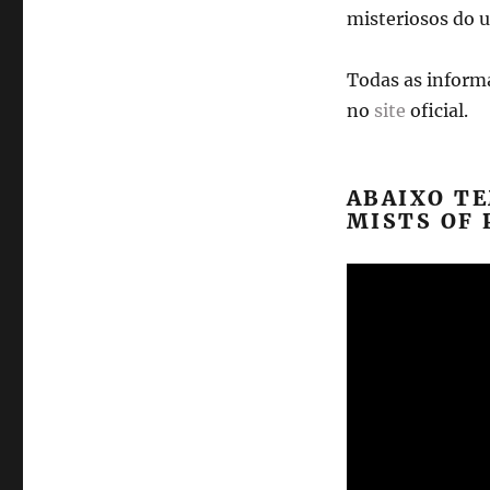
misteriosos do u
Todas as informa
no
site
oficial.
ABAIXO T
MISTS OF 