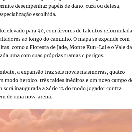
ermite desempenhar papéis de dano, cura ou defesa,
specialização escolhida.
oi elevado para 90, com árvores de talentos reformulad
afiadores ao longo do caminho. O mapa se expande com
ditas, como a Floresta de Jade, Monte Kun-Lai e o Vale da
cada uma com suas próprias tramas e perigos.
ombate, a expansão traz seis novas masmorras, quatro
m modo heroico, três raides inéditos e um novo campo d
 será inaugurada a Série 12 do modo Jogador contra
lém de uma nova arena.