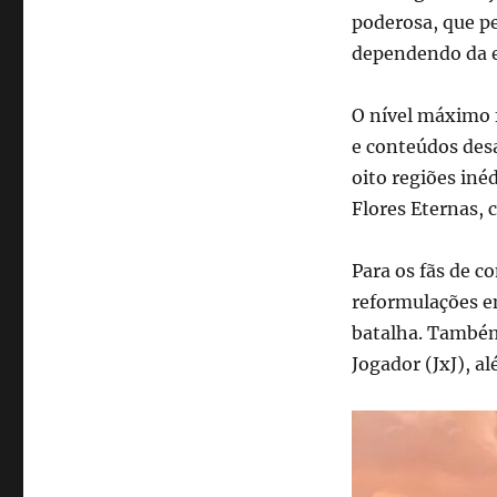
poderosa, que p
dependendo da e
O nível máximo f
e conteúdos des
oito regiões iné
Flores Eternas, 
Para os fãs de c
reformulações e
batalha. Também
Jogador (JxJ), a