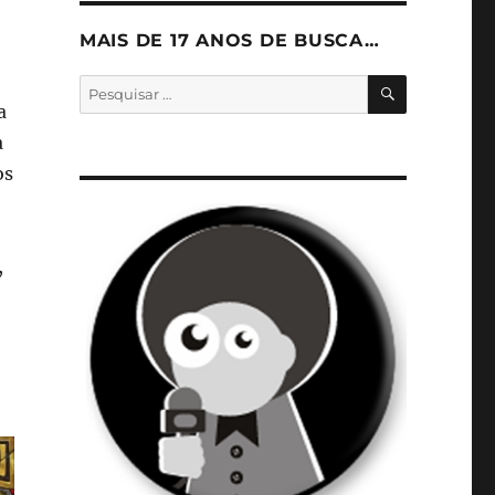
MAIS DE 17 ANOS DE BUSCA…
PESQUISA
Pesquisar
por:
a
a
os
,