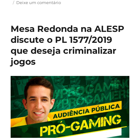
em
Deixe um comentário
Nimo
Talks
tem
Mesa Redonda na ALESP
edição
especial
discute o PL 1577/2019
sobre
que deseja criminalizar
as
mulheres
jogos
no
mundo
dos
games