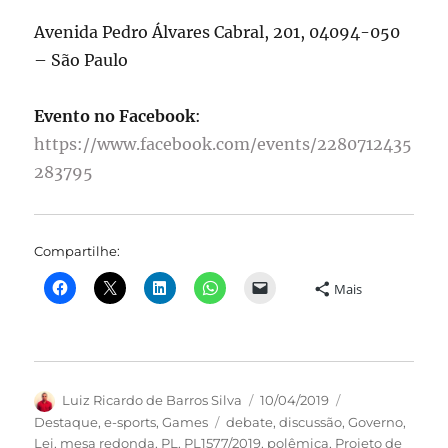
Avenida Pedro Álvares Cabral, 201, 04094-050
– São Paulo
Evento no Facebook
:
https://www.facebook.com/events/2280712435
283795
Compartilhe:
Mais
Autor
Publicado
Categorias
Luiz Ricardo de Barros Silva
10/04/2019
em
Tags
Destaque
,
e-sports
,
Games
debate
,
discussão
,
Governo
,
Lei
,
mesa redonda
,
PL
,
PL1577/2019
,
polêmica
,
Projeto de