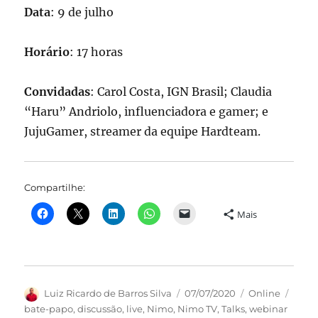
Data
: 9 de julho
Horário
: 17 horas
Convidadas
: Carol Costa, IGN Brasil; Claudia
“Haru” Andriolo, influenciadora e gamer; e
JujuGamer, streamer da equipe Hardteam.
Compartilhe:
Mais
Autor
Publicado
Categorias
Tags
Luiz Ricardo de Barros Silva
07/07/2020
Online
em
bate-papo
,
discussão
,
live
,
Nimo
,
Nimo TV
,
Talks
,
webinar