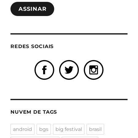
e-
ASSINAR
mail
REDES SOCIAIS
NUVEM DE TAGS
android
bgs
big festival
brasil