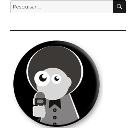
PES
Pesquisar
por: