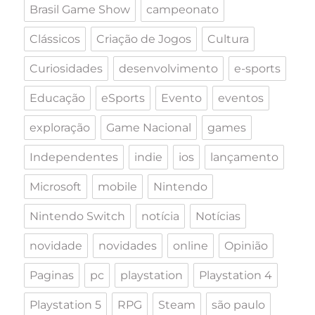
Brasil Game Show
campeonato
Clássicos
Criação de Jogos
Cultura
Curiosidades
desenvolvimento
e-sports
Educação
eSports
Evento
eventos
exploração
Game Nacional
games
Independentes
indie
ios
lançamento
Microsoft
mobile
Nintendo
Nintendo Switch
notícia
Notícias
novidade
novidades
online
Opinião
Paginas
pc
playstation
Playstation 4
Playstation 5
RPG
Steam
são paulo