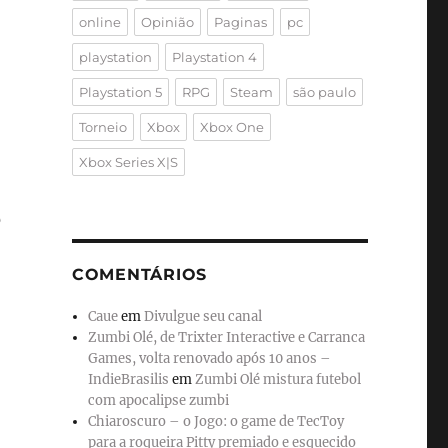
online
Opinião
Paginas
pc
playstation
Playstation 4
Playstation 5
RPG
Steam
são paulo
Torneio
Xbox
Xbox One
Xbox Series X|S
s
COMENTÁRIOS
Caue
em
Divulgue seu canal
Zumbi Olé, de Trixter Interactive e Carranca
Games, volta renovado após 10 anos –
IndieBrasilis
em
Zumbi Olé mistura futebol
com apocalipse zumbi
Chiaroscuro – o Jogo: o game de TecToy
para a roqueira Pitty premiado e esquecido