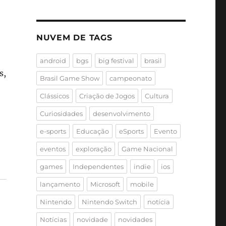
NUVEM DE TAGS
android
bgs
big festival
brasil
s,
Brasil Game Show
campeonato
Clássicos
Criação de Jogos
Cultura
Curiosidades
desenvolvimento
e-sports
Educação
eSports
Evento
eventos
exploração
Game Nacional
games
Independentes
indie
ios
lançamento
Microsoft
mobile
Nintendo
Nintendo Switch
notícia
Notícias
novidade
novidades