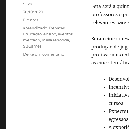
Silva
Esta será a quin
Publicado
30/10/2020
professores e pr
em
Categorias
Eventos
relevantes para 
Tags
aprendizado
,
Debates
,
Educação
,
ensino
,
eventos
,
Serão cinco mes
mercado
,
mesa redonda
,
SBGames
produção de jogo
em
Deixe um comentário
profissionais ex
SBGames
as cinco temáti
2020
–
evento
Desenvol
completamente
Incentiv
online
Iniciati
começa
em
cursos
06
Expectat
de
egressos
novembro
A experi