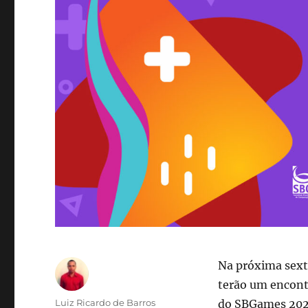
Na próxima sext
terão um encontr
Autor
Luiz Ricardo de Barros
do SBGames 2020,