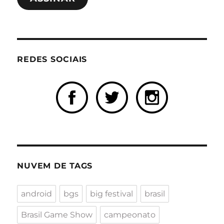
mail
REDES SOCIAIS
NUVEM DE TAGS
android
bgs
big festival
brasil
Brasil Game Show
campeonato