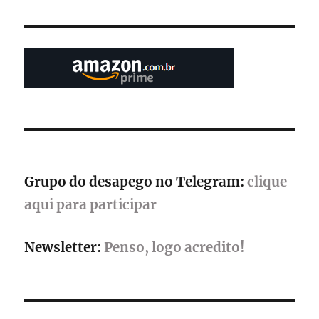
histórica
na
Brasil
Game
Show
2025,
maior
evento
de
games
da
América
Grupo do desapego no Telegram:
clique
Latina
aqui para participar
Newsletter:
Penso, logo acredito!