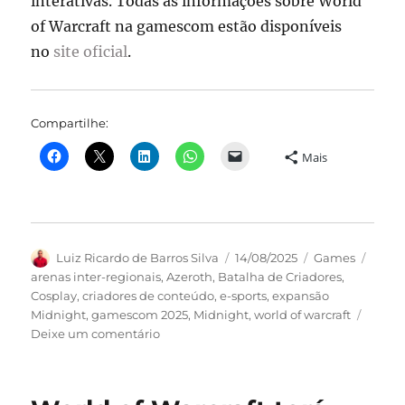
interativas. Todas as informações sobre World
of Warcraft na gamescom estão disponíveis
no
site oficial
.
Compartilhe:
Mais
Autor
Publicado
Categorias
Tags
Luiz Ricardo de Barros Silva
14/08/2025
Games
em
arenas inter-regionais
,
Azeroth
,
Batalha de Criadores
,
Cosplay
,
criadores de conteúdo
,
e-sports
,
expansão
Midnight
,
gamescom 2025
,
Midnight
,
world of warcraft
em
Deixe um comentário
Gamescom
2025
terá