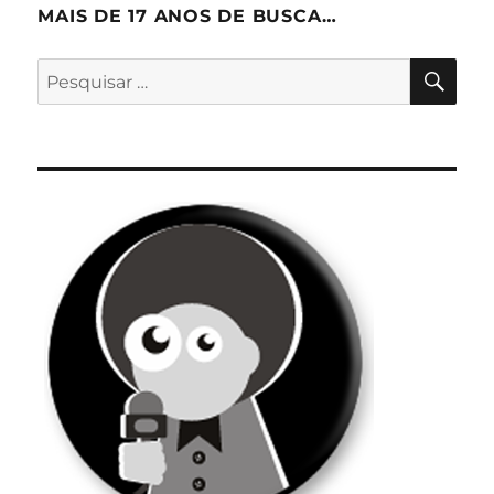
MAIS DE 17 ANOS DE BUSCA…
PES
Pesquisar
por: