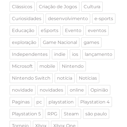
Clássicos
Criação de Jogos
Cultura
Curiosidades
desenvolvimento
e-sports
Educação
eSports
Evento
eventos
exploração
Game Nacional
games
Independentes
indie
ios
lançamento
Microsoft
mobile
Nintendo
Nintendo Switch
notícia
Notícias
novidade
novidades
online
Opinião
Paginas
pc
playstation
Playstation 4
Playstation 5
RPG
Steam
são paulo
Torneio
Xbox
Xbox One