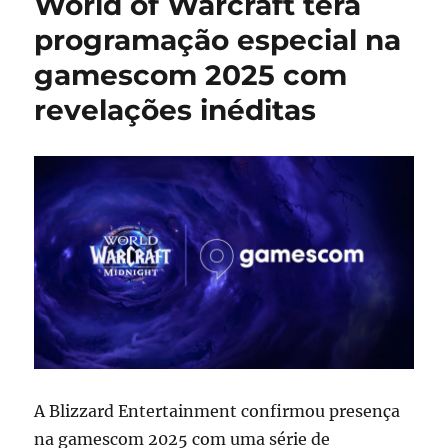
World of Warcraft terá
revelação
da
programação especial na
expansão
gamescom 2025 com
Midnight
de
revelações inéditas
World
of
Warcraft
A Blizzard Entertainment confirmou presença
na gamescom 2025 com uma série de