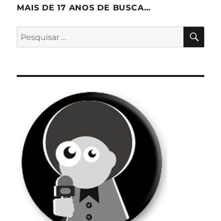
MAIS DE 17 ANOS DE BUSCA…
PES
Pesquisar
por: