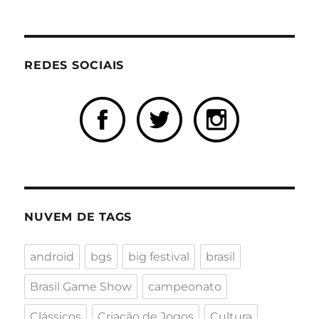
REDES SOCIAIS
NUVEM DE TAGS
android
bgs
big festival
brasil
Brasil Game Show
campeonato
Clássicos
Criação de Jogos
Cultura