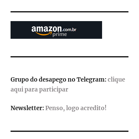
Interactive
anuncia
novos
jogos
com
lançamento
para
múltiplas
plataformas
Grupo do desapego no Telegram:
clique
aqui para participar
Newsletter:
Penso, logo acredito!