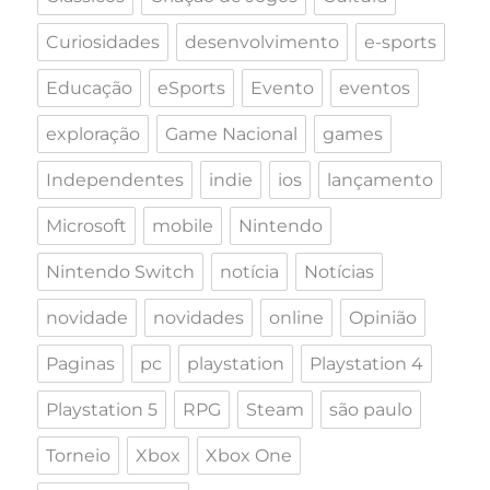
Curiosidades
desenvolvimento
e-sports
Educação
eSports
Evento
eventos
exploração
Game Nacional
games
Independentes
indie
ios
lançamento
Microsoft
mobile
Nintendo
Nintendo Switch
notícia
Notícias
novidade
novidades
online
Opinião
Paginas
pc
playstation
Playstation 4
Playstation 5
RPG
Steam
são paulo
Torneio
Xbox
Xbox One