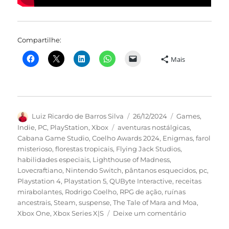
Compartilhe:
Mais
Autor
Publicado
Categorias
Luiz Ricardo de Barros Silva
26/12/2024
Games
,
em
Tags
Indie
,
PC
,
PlayStation
,
Xbox
aventuras nostálgicas
,
Cabana Game Studio
,
Coelho Awards 2024
,
Enigmas
,
farol
misterioso
,
florestas tropicais
,
Flying Jack Studios
,
habilidades especiais
,
Lighthouse of Madness
,
Lovecraftiano
,
Nintendo Switch
,
pântanos esquecidos
,
pc
,
Playstation 4
,
Playstation 5
,
QUByte Interactive
,
receitas
mirabolantes
,
Rodrigo Coelho
,
RPG de ação
,
ruínas
ancestrais
,
Steam
,
suspense
,
The Tale of Mara and Moa
,
em
Xbox One
,
Xbox Series X|S
Deixe um comentário
QUByte