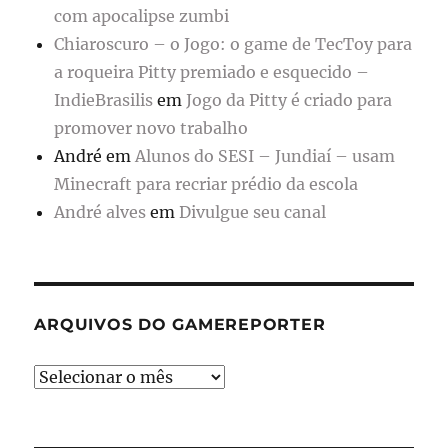
com apocalipse zumbi
Chiaroscuro – o Jogo: o game de TecToy para
a roqueira Pitty premiado e esquecido –
IndieBrasilis
em
Jogo da Pitty é criado para
promover novo trabalho
André
em
Alunos do SESI – Jundiaí – usam
Minecraft para recriar prédio da escola
André alves
em
Divulgue seu canal
ARQUIVOS DO GAMEREPORTER
Arquivos
do
GameReporter