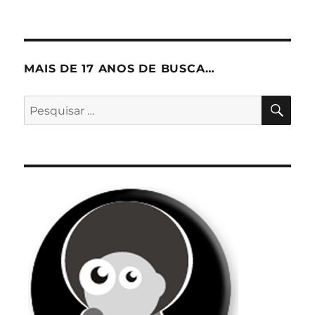
MAIS DE 17 ANOS DE BUSCA…
PES
Pesquisar
por: