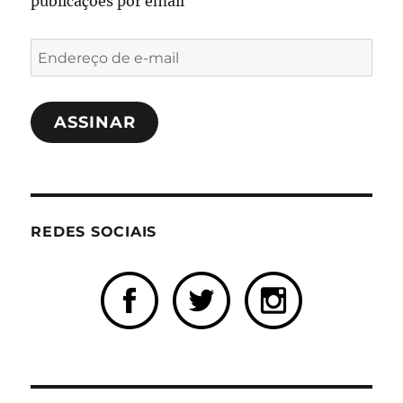
publicações por email
Endereço
de
e-
ASSINAR
mail
REDES SOCIAIS