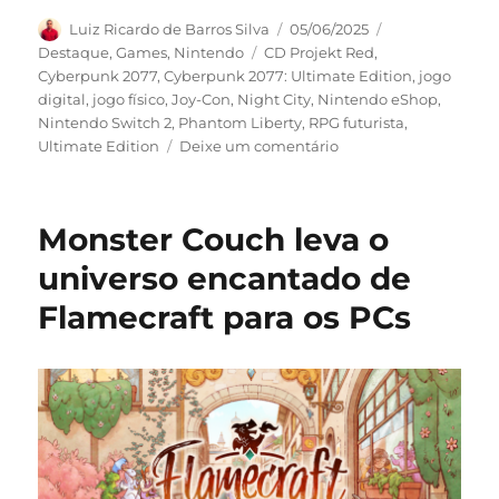
Autor
Publicado
Categorias
Luiz Ricardo de Barros Silva
05/06/2025
em
Tags
Destaque
,
Games
,
Nintendo
CD Projekt Red
,
Cyberpunk 2077
,
Cyberpunk 2077: Ultimate Edition
,
jogo
digital
,
jogo físico
,
Joy-Con
,
Night City
,
Nintendo eShop
,
Nintendo Switch 2
,
Phantom Liberty
,
RPG futurista
,
em
Ultimate Edition
Deixe um comentário
Cyberpunk
2077
estreia
Monster Couch leva o
no
Nintendo
universo encantado de
Switch
Flamecraft para os PCs
2
com
edição
definitiva
e
recursos
exclusivos