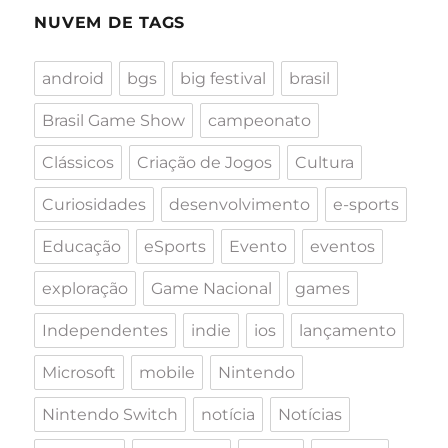
NUVEM DE TAGS
android
bgs
big festival
brasil
Brasil Game Show
campeonato
Clássicos
Criação de Jogos
Cultura
Curiosidades
desenvolvimento
e-sports
Educação
eSports
Evento
eventos
exploração
Game Nacional
games
Independentes
indie
ios
lançamento
Microsoft
mobile
Nintendo
Nintendo Switch
notícia
Notícias