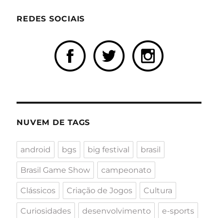
REDES SOCIAIS
NUVEM DE TAGS
android
bgs
big festival
brasil
Brasil Game Show
campeonato
Clássicos
Criação de Jogos
Cultura
Curiosidades
desenvolvimento
e-sports