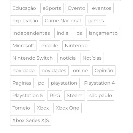
Educação
eSports
Evento
eventos
exploração
Game Nacional
games
Independentes
indie
ios
lançamento
Microsoft
mobile
Nintendo
Nintendo Switch
notícia
Notícias
novidade
novidades
online
Opinião
Paginas
pc
playstation
Playstation 4
Playstation 5
RPG
Steam
são paulo
Torneio
Xbox
Xbox One
Xbox Series X|S