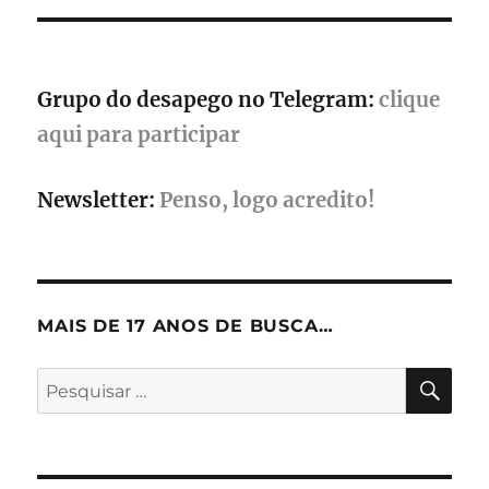
versã
1.0
em
16
Grupo do desapego no Telegram:
clique
de
abril
aqui para participar
Newsletter:
Penso, logo acredito!
MAIS DE 17 ANOS DE BUSCA…
PES
Pesquisar
por: