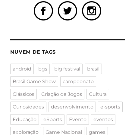
NUVEM DE TAGS
android
bgs
big festival
brasil
Brasil Game Show
campeonato
Clássicos
Criação de Jogos
Cultura
Curiosidades
desenvolvimento
e-sports
Educação
eSports
Evento
eventos
exploração
Game Nacional
games