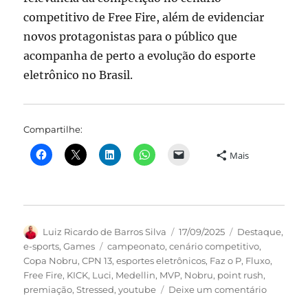
competitivo de Free Fire, além de evidenciar
novos protagonistas para o público que
acompanha de perto a evolução do esporte
eletrônico no Brasil.
Compartilhe:
Mais
Autor
Publicado
Categorias
Luiz Ricardo de Barros Silva
17/09/2025
Destaque
,
em
Tags
e-sports
,
Games
campeonato
,
cenário competitivo
,
Copa Nobru
,
CPN 13
,
esportes eletrônicos
,
Faz o P
,
Fluxo
,
Free Fire
,
KICK
,
Luci
,
Medellin
,
MVP
,
Nobru
,
point rush
,
em
premiação
,
Stressed
,
youtube
Deixe um comentário
Faz