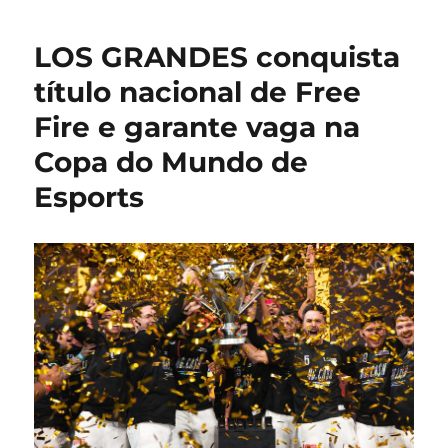
o
P
LOS GRANDES conquista
vira
jogo
título nacional de Free
e
Fire e garante vaga na
conquist
a
Copa do Mundo de
13ª
edição
Esports
da
Copa
Nobru