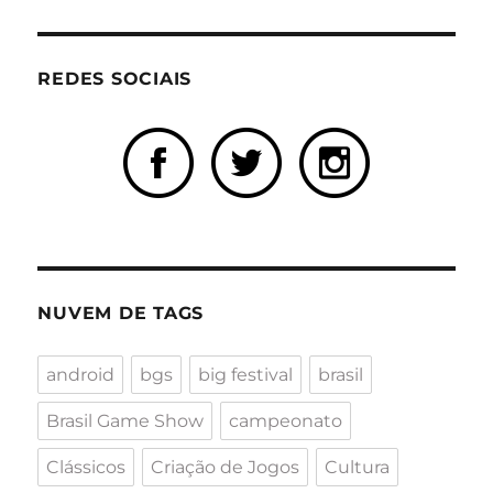
REDES SOCIAIS
NUVEM DE TAGS
android
bgs
big festival
brasil
Brasil Game Show
campeonato
Clássicos
Criação de Jogos
Cultura