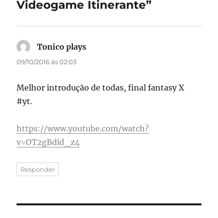
Videogame Itinerante”
Tonico plays
disse:
09/10/2016 às 02:03
Melhor introdução de todas, final fantasy X
#yt.
https://www.youtube.com/watch?
v=OT2gBdid_z4
Responder