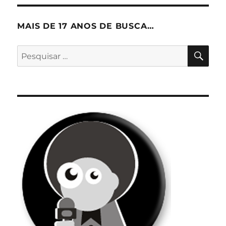
MAIS DE 17 ANOS DE BUSCA…
PES
Pesquisar
por: