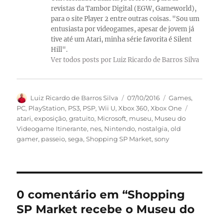
revistas da Tambor Digital (EGW, Gameworld),
para o site Player 2 entre outras coisas. "Sou um
entusiasta por videogames, apesar de jovem já
tive até um Atari, minha série favorita é Silent
Hill".
Ver todos posts por Luiz Ricardo de Barros Silva
Autor
Publicado
Categorias
Luiz Ricardo de Barros Silva
07/10/2016
Games
,
em
Tags
PC
,
PlayStation
,
PS3
,
PSP
,
Wii U
,
Xbox 360
,
Xbox One
atari
,
exposição
,
gratuito
,
Microsoft
,
museu
,
Museu do
Videogame Itinerante
,
nes
,
Nintendo
,
nostalgia
,
old
gamer
,
passeio
,
sega
,
Shopping SP Market
,
sony
0 comentário em “Shopping
SP Market recebe o Museu do