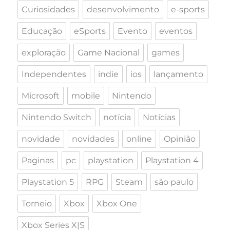
Curiosidades
desenvolvimento
e-sports
Educação
eSports
Evento
eventos
exploração
Game Nacional
games
Independentes
indie
ios
lançamento
Microsoft
mobile
Nintendo
Nintendo Switch
notícia
Notícias
novidade
novidades
online
Opinião
Paginas
pc
playstation
Playstation 4
Playstation 5
RPG
Steam
são paulo
Torneio
Xbox
Xbox One
Xbox Series X|S