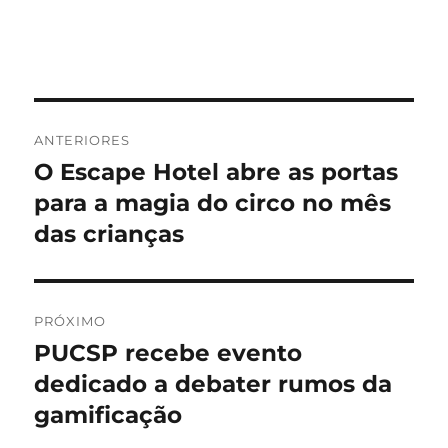
Navegação
ANTERIORES
de
O Escape Hotel abre as portas
Post
anterior:
para a magia do circo no mês
Post
das crianças
PRÓXIMO
PUCSP recebe evento
Próximo
post:
dedicado a debater rumos da
gamificação