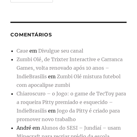
COMENTÁRIOS
Caue
em
Divulgue seu canal
Zumbi Olé, de Trixter Interactive e Carranca
Games, volta renovado após 10 anos –
IndieBrasilis
em
Zumbi Olé mistura futebol
com apocalipse zumbi
Chiaroscuro – o Jogo: o game de TecToy para
a roqueira Pitty premiado e esquecido –
IndieBrasilis
em
Jogo da Pitty é criado para
promover novo trabalho
André
em
Alunos do SESI – Jundiaí – usam
Minecraft para recriar prédio da escola