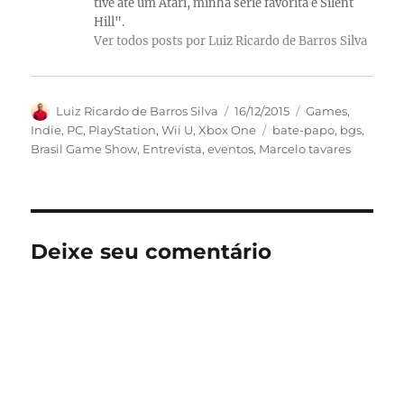
tive até um Atari, minha série favorita é Silent
Hill".
Ver todos posts por Luiz Ricardo de Barros Silva
Autor
Publicado
Categorias
Luiz Ricardo de Barros Silva
16/12/2015
Games
,
em
Tags
Indie
,
PC
,
PlayStation
,
Wii U
,
Xbox One
bate-papo
,
bgs
,
Brasil Game Show
,
Entrevista
,
eventos
,
Marcelo tavares
Deixe seu comentário