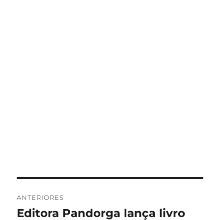
Navegação
ANTERIORES
de
Editora Pandorga lança livro
Post