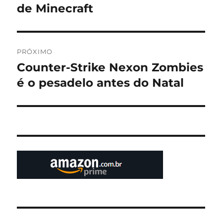
anterior:
de Minecraft
Post
PRÓXIMO
Counter-Strike Nexon Zombies
Próximo
post:
é o pesadelo antes do Natal