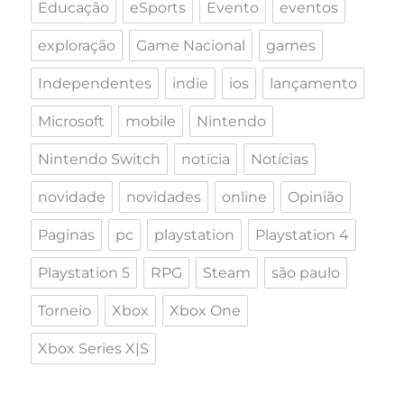
Educação
eSports
Evento
eventos
exploração
Game Nacional
games
Independentes
indie
ios
lançamento
Microsoft
mobile
Nintendo
Nintendo Switch
notícia
Notícias
novidade
novidades
online
Opinião
Paginas
pc
playstation
Playstation 4
Playstation 5
RPG
Steam
são paulo
Torneio
Xbox
Xbox One
Xbox Series X|S