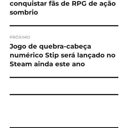
conquistar fãs de RPG de ação
sombrio
PRÓXIMO
Jogo de quebra-cabeça
Próximo
post:
numérico Stip será lançado no
Steam ainda este ano