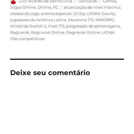
Autor
Publicado
Categorias
Luiz Ricardo de Barros Silva
12/01/2026
Games
,
em
Tags
Jogos Online
,
Online
,
PC
atualização de nível máximo
,
classes do jogo
,
evento especial
,
GnJoy LATAM
,
Gravity
,
jogadores da América Latina
,
Maratona 175
,
MMORPG
,
Nintendo Switch 2
,
nível 175
,
progressão de personagens
,
Ragnarok
,
Ragnarok Online
,
Ragnarok Online LATAM
,
rifas competitivas
Deixe seu comentário