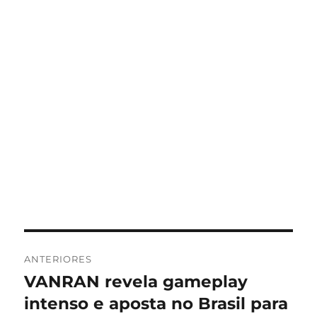
Navegação
ANTERIORES
de
VANRAN revela gameplay
Post
anterior:
intenso e aposta no Brasil para
Post