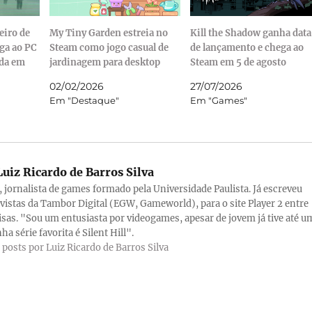
eiro de
My Tiny Garden estreia no
Kill the Shadow ganha data
ega ao PC
Steam como jogo casual de
de lançamento e chega ao
ada em
jardinagem para desktop
Steam em 5 de agosto
02/02/2026
27/07/2026
Em "Destaque"
Em "Games"
uiz Ricardo de Barros Silva
a, jornalista de games formado pela Universidade Paulista. Já escreveu
evistas da Tambor Digital (EGW, Gameworld), para o site Player 2 entre
isas. "Sou um entusiasta por videogames, apesar de jovem já tive até u
ha série favorita é Silent Hill".
 posts por Luiz Ricardo de Barros Silva