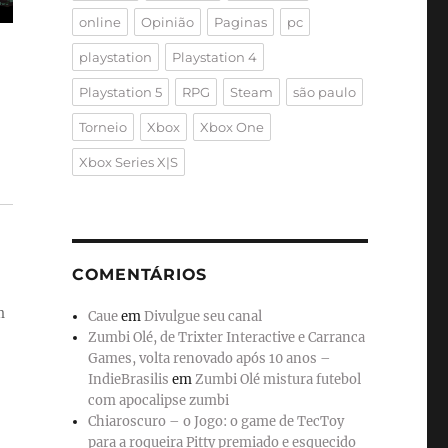
online
Opinião
Paginas
pc
playstation
Playstation 4
Playstation 5
RPG
Steam
são paulo
Torneio
Xbox
Xbox One
Xbox Series X|S
COMENTÁRIOS
m
Caue
em
Divulgue seu canal
Zumbi Olé, de Trixter Interactive e Carranca
Games, volta renovado após 10 anos –
IndieBrasilis
em
Zumbi Olé mistura futebol
com apocalipse zumbi
Chiaroscuro – o Jogo: o game de TecToy
para a roqueira Pitty premiado e esquecido