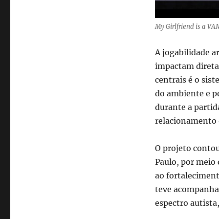
My Girlfriend is a V
A jogabilidade a
impactam direta
centrais é o si
do ambiente e po
durante a partid
relacionamento 
O projeto contou
Paulo, por meio
ao fortalecimen
teve acompanham
espectro autist