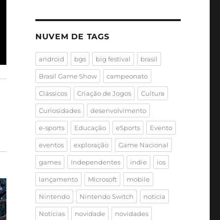
NUVEM DE TAGS
android
bgs
big festival
brasil
Brasil Game Show
campeonato
Clássicos
Criação de Jogos
Cultura
Curiosidades
desenvolvimento
e-sports
Educação
eSports
Evento
eventos
exploração
Game Nacional
games
Independentes
indie
ios
lançamento
Microsoft
mobile
Nintendo
Nintendo Switch
notícia
Notícias
novidade
novidades