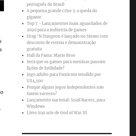
português do Brasil
A pequena grande crise 3: a queda do
gigante
Top 7 - Lançamentos mais aguardados de
2020 para a indústria de games
Drag 'N Dungeon é lançado no Steam com
s
desconto de estreia e demonstração
s
gratuita
Hall da Fama: Mario Bros
Será que os games para meninas passam
lições de futilidade?
Jogo adulto para Famicom vendido por
U$4,100
Porque alguns jogos independentes não
ão
fazem sucesso?
Lançamento nacional: Snail Racers, para
Windows
o
Livro traz arte de God of War III