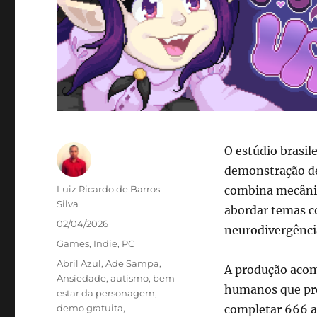
O estúdio brasil
demonstração de 
Autor
Luiz Ricardo de Barros
combina mecânic
Silva
abordar temas co
Publicado
02/04/2026
neurodivergênci
em
Categorias
Games
,
Indie
,
PC
Tags
Abril Azul
,
Ade Sampa
,
A produção acom
Ansiedade
,
autismo
,
bem-
humanos que prec
estar da personagem
,
demo gratuita
,
completar 666 a