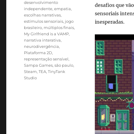
desenvolvimento
desafios que vão
independente
,
empatia
,
sensoriais inten
escolhas narrativas
,
estímulos sensoriais
,
jogo
inesperadas.
brasileiro
,
múltiplos finais
,
My Girlfriend is a VAMP
,
narrativa interativa
,
neurodivergência
,
Plataforma 2D
,
representação sensível
,
Sampa Games
,
são paulo
,
Steam
,
TEA
,
TinyTank
Studio