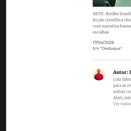
NEVE: thriller brasil
ficção científica ch
com narrativa base
escolhas
17/04/2026
Em "Destaque"
Autor:
L
Luiz Silv
para as r
outras co
Atari, min
Ver todos