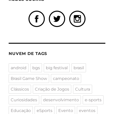
NUVEM DE TAGS
android
bgs
big festival
brasil
Brasil Game Show
campeonato
Clássicos
Criação de Jogos
Cultura
Curiosidades
desenvolvimento
e-sports
Educação
eSports
Evento
eventos