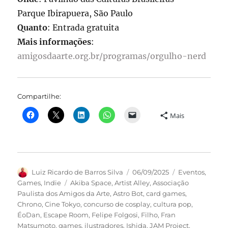
Parque Ibirapuera, São Paulo
Quanto
: Entrada gratuita
Mais informações
:
amigosdaarte.org.br/programas/orgulho-nerd
Compartilhe:
Mais
Autor
Publicado
Categorias
Luiz Ricardo de Barros Silva
06/09/2025
Eventos
,
em
Tags
Games
,
Indie
Akiba Space
,
Artist Alley
,
Associação
Paulista dos Amigos da Arte
,
Astro Bot
,
card games
,
Chrono
,
Cine Tokyo
,
concurso de cosplay
,
cultura pop
,
ÉoDan
,
Escape Room
,
Felipe Folgosi
,
Filho
,
Fran
Matsumoto
,
games
,
ilustradores
,
Ishida
,
JAM Project
,