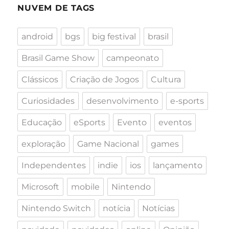
NUVEM DE TAGS
android
bgs
big festival
brasil
Brasil Game Show
campeonato
Clássicos
Criação de Jogos
Cultura
Curiosidades
desenvolvimento
e-sports
Educação
eSports
Evento
eventos
exploração
Game Nacional
games
Independentes
indie
ios
lançamento
Microsoft
mobile
Nintendo
Nintendo Switch
notícia
Notícias