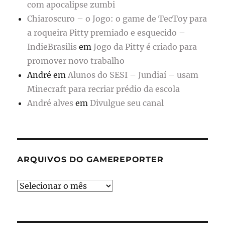
com apocalipse zumbi
Chiaroscuro – o Jogo: o game de TecToy para
a roqueira Pitty premiado e esquecido –
IndieBrasilis
em
Jogo da Pitty é criado para
promover novo trabalho
André
em
Alunos do SESI – Jundiaí – usam
Minecraft para recriar prédio da escola
André alves
em
Divulgue seu canal
ARQUIVOS DO GAMEREPORTER
Arquivos
do
GameReporter