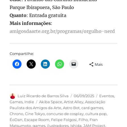
Parque Ibirapuera, São Paulo
Quanto
: Entrada gratuita
Mais informações
:
amigosdaarte.org.br/programas/orgulho-nerd
Compartilhe:
Mais
Autor
Publicado
Categorias
Luiz Ricardo de Barros Silva
06/09/2025
Eventos
,
em
Tags
Games
,
Indie
Akiba Space
,
Artist Alley
,
Associação
Paulista dos Amigos da Arte
,
Astro Bot
,
card games
,
Chrono
,
Cine Tokyo
,
concurso de cosplay
,
cultura pop
,
ÉoDan
,
Escape Room
,
Felipe Folgosi
,
Filho
,
Fran
Matsumoto
,
games
,
ilustradores
,
Ishida
,
JAM Project
,