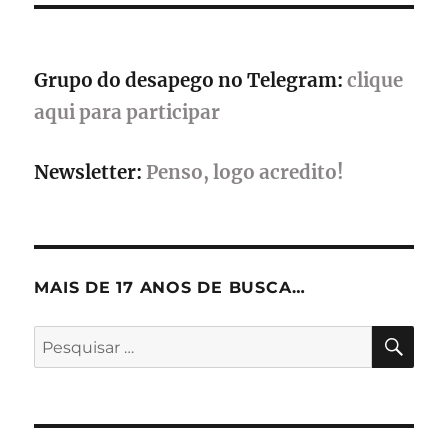
online
em
setembro
Grupo do desapego no Telegram:
clique
aqui para participar
Newsletter:
Penso, logo acredito!
MAIS DE 17 ANOS DE BUSCA…
PES
Pesquisar
por: