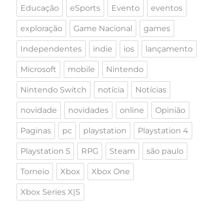
Educação
eSports
Evento
eventos
exploração
Game Nacional
games
Independentes
indie
ios
lançamento
Microsoft
mobile
Nintendo
Nintendo Switch
notícia
Notícias
novidade
novidades
online
Opinião
Paginas
pc
playstation
Playstation 4
Playstation 5
RPG
Steam
são paulo
Torneio
Xbox
Xbox One
Xbox Series X|S