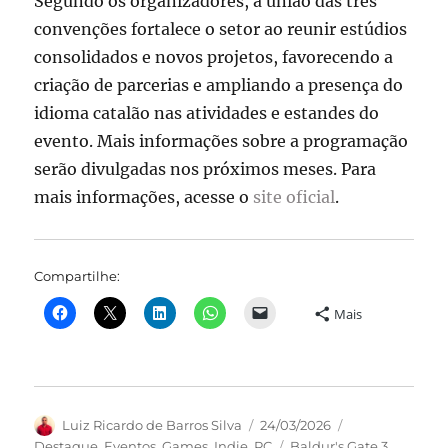
Segundo os organizadores, a união das três
convenções fortalece o setor ao reunir estúdios
consolidados e novos projetos, favorecendo a
criação de parcerias e ampliando a presença do
idioma catalão nas atividades e estandes do
evento. Mais informações sobre a programação
serão divulgadas nos próximos meses. Para
mais informações, acesse o
site oficial
.
Compartilhe:
Mais
Autor
Publicado
Categorias
Luiz Ricardo de Barros Silva
24/03/2026
em
Tags
Destaque
,
Eventos
,
Games
,
Indie
,
PC
Baldur's Gate 3
,